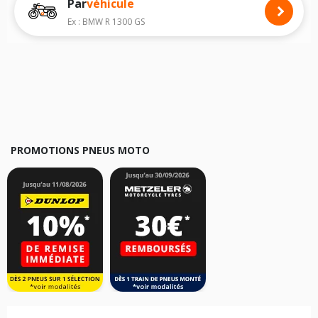
Par
véhicule
Nous recommandons de toujours monter des pneus moto avec les
dimensions homologuées par le constructeur.
Ex : BMW R 1300 GS
Pour cela, veuillez sélectionner le modèle de votre moto
DAELIM NS 125
ci-dessous :
Les résultats de votre recherche sont donnés à titre indicatif. Il est
fortement recommandé de vérifier en amont la dimension des pneus
montés sur votre véhicule, sans oublier les indices de charge et de
vitesse, indispensables pour que votre dimension soit complète.
PROMOTIONS PNEUS MOTO