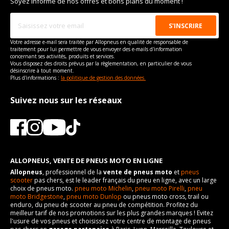
Soyez informé de nos offres et bons plans du moment !
Votre adresse e-mail sera traitée par Allopneus en qualité de responsable de
traitement pour lui permettre de vous envoyer des e-mails d'information
concernant ses activités, produits et services.
Vous disposez des droits prévus par la règlementation, en particulier de vous
désinscrire à tout moment.
Plus d'informations :
la politique de gestion des données.
Suivez nous sur les réseaux
ALLOPNEUS, VENTE DE PNEUS MOTO EN LIGNE
Allopneus
, professionnel de la
vente de pneus moto
et
pneus
scooter
pas chers, est le leader français du pneu en ligne, avec un large
choix de pneus moto.
pneu moto Michelin
,
pneu moto Pirelli
,
pneu
moto Bridgestone
,
pneu moto Dunlop
ou pneus moto cross, trail ou
enduro, du pneu de scooter au pneu de compétition. Profitez du
meilleur tarif de nos promotions sur les plus grandes marques ! Evitez
l'usure de vos pneus et choisissez votre centre de montage de pneus