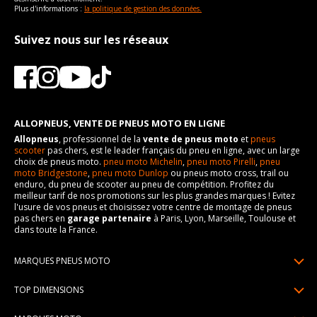
Plus d'informations :
la politique de gestion des données.
Suivez nous sur les réseaux
ALLOPNEUS, VENTE DE PNEUS MOTO EN LIGNE
Allopneus
, professionnel de la
vente de pneus moto
et
pneus
scooter
pas chers, est le leader français du pneu en ligne, avec un large
choix de pneus moto.
pneu moto Michelin
,
pneu moto Pirelli
,
pneu
moto Bridgestone
,
pneu moto Dunlop
ou pneus moto cross, trail ou
enduro, du pneu de scooter au pneu de compétition. Profitez du
meilleur tarif de nos promotions sur les plus grandes marques ! Evitez
l'usure de vos pneus et choisissez votre centre de montage de pneus
pas chers en
garage partenaire
à Paris, Lyon, Marseille, Toulouse et
dans toute la France.
MARQUES PNEUS MOTO
Pneus Michelin
TOP DIMENSIONS
Pneus Pirelli
90/90R21