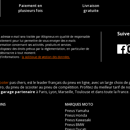
Paiement en
Livraison
plusieurs fois
gratuite
Suive
 adresse e-mail sera traitée par Allopneus en qualité de responsable
aitement pour lui permettre de vous envoyer des e-mails
ormation concernant ses activités, produits et services.
disposez des droits prévus par la règlementation, en particulier de
 désinscrire à tout moment.
d'informations :
la politique de gestion des données.
ooter
pas chers, est le leader français du pneu en ligne, avec un large choix d
o, du pneu de scooter au pneu de compétition. Profitez du meilleur tarif de no
n
garage partenaire
à Paris, Lyon, Marseille, Toulouse et dans toute la France.
ONS
MARQUES MOTO
Pneus Yamaha
Pneus Honda
Pneus Kawasaki
Pneus BMW
Pneus Ducati