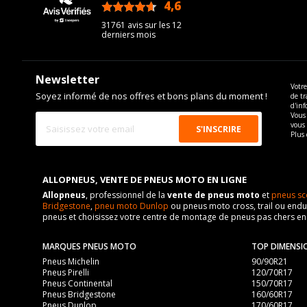
4,6
/5
31761 avis sur les 12
derniers mois
Newsletter
Votre
Soyez informé de nos offres et bons plans du moment !
de tr
d'inf
Vous 
vous
Plus 
ALLOPNEUS, VENTE DE PNEUS MOTO EN LIGNE
Allopneus
, professionnel de la
vente de pneus moto
et
pneus sc
Bridgestone
,
pneu moto Dunlop
ou pneus moto cross, trail ou endur
pneus et choisissez votre centre de montage de pneus pas chers e
MARQUES PNEUS MOTO
TOP DIMENSI
Pneus Michelin
90/90R21
Pneus Pirelli
120/70R17
Pneus Continental
150/70R17
Pneus Bridgestone
160/60R17
Pneus Dunlop
170/60R17