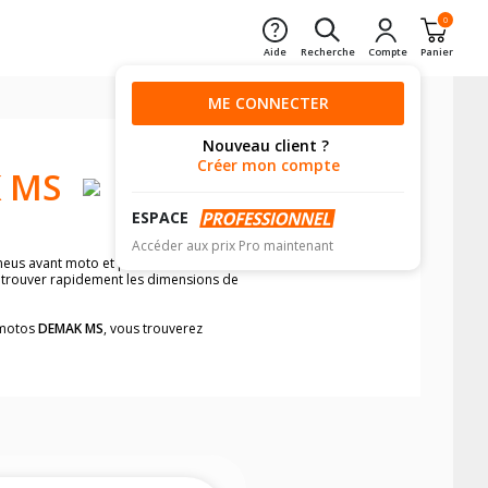
0
Aide
Recherche
Compte
Panier
ME CONNECTER
Nouveau client ?
Créer mon compte
 MS
ESPACE
Accéder aux prix Pro maintenant
pneus avant moto et pneus arrière moto
e trouver rapidement les dimensions de
s motos
DEMAK MS
, vous trouverez
neumatiques, dans le carnet de bord de
he par véhicule, simplement et