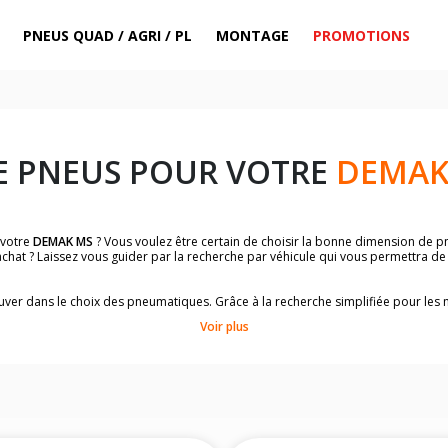
PNEUS QUAD / AGRI / PL
MONTAGE
PROMOTIONS
E PNEUS POUR VOTRE
DEMAK
 votre
DEMAK MS
? Vous voulez être certain de choisir la bonne dimension de 
achat ? Laissez vous guider par la recherche par véhicule qui vous permettra d
trouver dans le choix des pneumatiques. Grâce à la recherche simplifiée pour le
omologuées par
DEMAK MS
.
Voir plus
dimensions de vos pneus ? Ces informations sont indiquées sur le flanc des p
sur la moto.
es pneus avant moto et les pneus arrière moto grâce à notre moteur de recherc
 des pneus moto avec les dimensions homologuées par le constructeur.