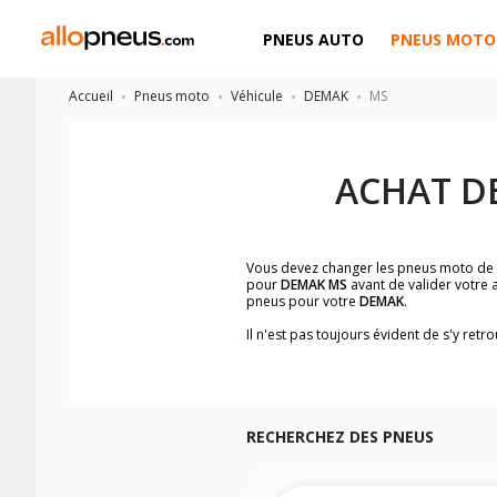
PNEUS AUTO
PNEUS MOTO
Accueil
Pneus moto
Véhicule
DEMAK
MS
ACHAT D
Vous devez changer les pneus moto de
pour
DEMAK MS
avant de valider votre 
pneus pour votre
DEMAK
.
Il n'est pas toujours évident de s'y re
facilement les dimensions de pneus h
Vous ne savez pas comment trouver les 
la moto ainsi que sur l'étiquette collée 
Vous trouverez les propositions pour l
facilement.
RECHERCHEZ DES PNEUS
Nous recommandons de toujours monter