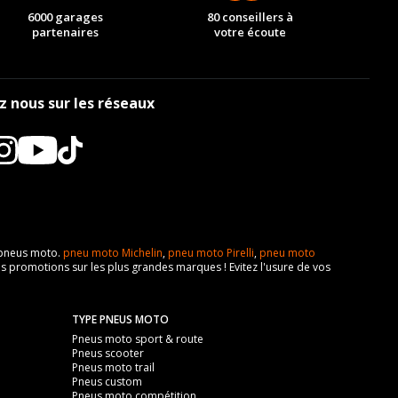
6000 garages
80 conseillers à
partenaires
votre écoute
z nous sur les réseaux
e pneus moto.
pneu moto Michelin
,
pneu moto Pirelli
,
pneu moto
s promotions sur les plus grandes marques ! Evitez l'usure de vos
TYPE PNEUS MOTO
Pneus moto sport & route
Pneus scooter
Pneus moto trail
Pneus custom
Pneus moto compétition