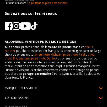
Plus d'informations :
la politique de gestion des données.
Suivez nous sur les réseaux
ALLOPNEUS, VENTE DE PNEUS MOTO EN LIGNE
Allopneus
, professionnel de la
vente de pneus moto
et
pneus
scooter
pas chers, est le leader français du pneu en ligne, avec un large
choix de pneus moto.
pneu moto Michelin
,
pneu moto Pirelli
,
pneu
moto Bridgestone
,
pneu moto Dunlop
ou pneus moto cross, trail ou
enduro, du pneu de scooter au pneu de compétition. Profitez du
meilleur tarif de nos promotions sur les plus grandes marques ! Evitez
l'usure de vos pneus et choisissez votre centre de montage de pneus
pas chers en
garage partenaire
à Paris, Lyon, Marseille, Toulouse et
dans toute la France.
MARQUES PNEUS MOTO
Pneus Michelin
TOP DIMENSIONS
Pneus Pirelli
90/90R21