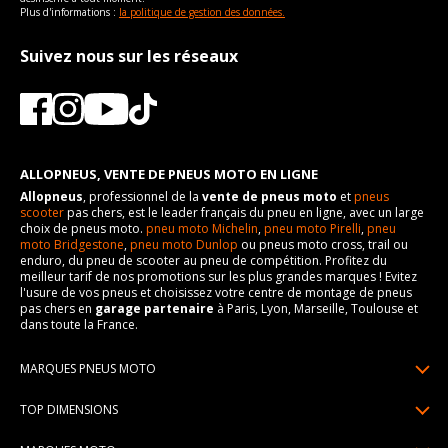
Plus d'informations :
la politique de gestion des données.
Suivez nous sur les réseaux
ALLOPNEUS, VENTE DE PNEUS MOTO EN LIGNE
Allopneus
, professionnel de la
vente de pneus moto
et
pneus
scooter
pas chers, est le leader français du pneu en ligne, avec un large
choix de pneus moto.
pneu moto Michelin
,
pneu moto Pirelli
,
pneu
moto Bridgestone
,
pneu moto Dunlop
ou pneus moto cross, trail ou
enduro, du pneu de scooter au pneu de compétition. Profitez du
meilleur tarif de nos promotions sur les plus grandes marques ! Evitez
l'usure de vos pneus et choisissez votre centre de montage de pneus
pas chers en
garage partenaire
à Paris, Lyon, Marseille, Toulouse et
dans toute la France.
MARQUES PNEUS MOTO
Pneus Michelin
TOP DIMENSIONS
Pneus Pirelli
90/90R21