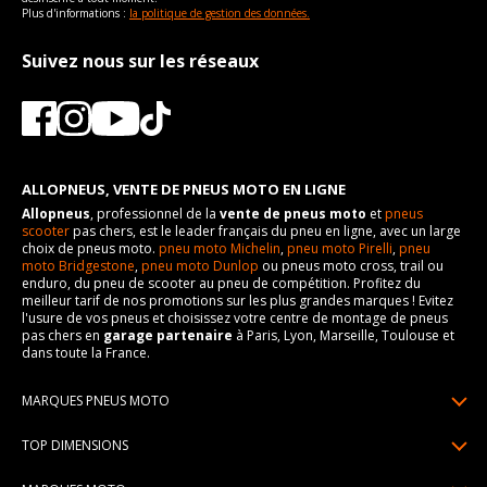
Plus d'informations :
la politique de gestion des données.
Suivez nous sur les réseaux
ALLOPNEUS, VENTE DE PNEUS MOTO EN LIGNE
Allopneus
, professionnel de la
vente de pneus moto
et
pneus
scooter
pas chers, est le leader français du pneu en ligne, avec un large
choix de pneus moto.
pneu moto Michelin
,
pneu moto Pirelli
,
pneu
moto Bridgestone
,
pneu moto Dunlop
ou pneus moto cross, trail ou
enduro, du pneu de scooter au pneu de compétition. Profitez du
meilleur tarif de nos promotions sur les plus grandes marques ! Evitez
l'usure de vos pneus et choisissez votre centre de montage de pneus
pas chers en
garage partenaire
à Paris, Lyon, Marseille, Toulouse et
dans toute la France.
MARQUES PNEUS MOTO
Pneus Michelin
TOP DIMENSIONS
Pneus Pirelli
90/90R21