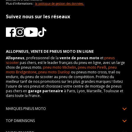
Plus d'informations :
la politique de gestion des données.
Suivez nous sur les réseaux
ALLOPNEUS, VENTE DE PNEUS MOTO EN LIGNE
Allopneus
, professionnel de la
vente de pneus moto
et
pneus
scooter
pas chers, est le leader français du pneu en ligne, avec un large
choix de pneus moto.
pneu moto Michelin
,
pneu moto Pirelli
,
pneu
moto Bridgestone
,
pneu moto Dunlop
ou pneus moto cross, trail ou
enduro, du pneu de scooter au pneu de compétition. Profitez du
meilleur tarif de nos promotions sur les plus grandes marques ! Evitez
l'usure de vos pneus et choisissez votre centre de montage de pneus
pas chers en
garage partenaire
à Paris, Lyon, Marseille, Toulouse et
dans toute la France.
MARQUES PNEUS MOTO
Pneus Michelin
TOP DIMENSIONS
Pneus Pirelli
90/90R21