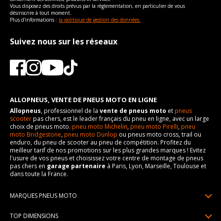
Vous disposez des droits prévus par la règlementation, en particulier de vous
désinscrire à tout moment.
Plus d'informations :
la politique de gestion des données.
Suivez nous sur les réseaux
ALLOPNEUS, VENTE DE PNEUS MOTO EN LIGNE
Allopneus
, professionnel de la
vente de pneus moto
et
pneus
scooter
pas chers, est le leader français du pneu en ligne, avec un large
choix de pneus moto.
pneu moto Michelin
,
pneu moto Pirelli
,
pneu
moto Bridgestone
,
pneu moto Dunlop
ou pneus moto cross, trail ou
enduro, du pneu de scooter au pneu de compétition. Profitez du
meilleur tarif de nos promotions sur les plus grandes marques ! Evitez
l'usure de vos pneus et choisissez votre centre de montage de pneus
pas chers en
garage partenaire
à Paris, Lyon, Marseille, Toulouse et
dans toute la France.
MARQUES PNEUS MOTO
Pneus Michelin
TOP DIMENSIONS