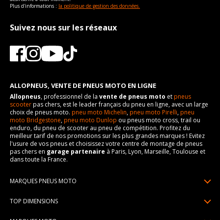
Plus d'informations :
la politique de gestion des données.
Suivez nous sur les réseaux
ALLOPNEUS, VENTE DE PNEUS MOTO EN LIGNE
Allopneus
, professionnel de la
vente de pneus moto
et
pneus
scooter
pas chers, est le leader français du pneu en ligne, avec un large
choix de pneus moto.
pneu moto Michelin
,
pneu moto Pirelli
,
pneu
moto Bridgestone
,
pneu moto Dunlop
ou pneus moto cross, trail ou
enduro, du pneu de scooter au pneu de compétition. Profitez du
meilleur tarif de nos promotions sur les plus grandes marques ! Evitez
l'usure de vos pneus et choisissez votre centre de montage de pneus
pas chers en
garage partenaire
à Paris, Lyon, Marseille, Toulouse et
dans toute la France.
MARQUES PNEUS MOTO
Pneus Michelin
TOP DIMENSIONS
Pneus Pirelli
90/90R21