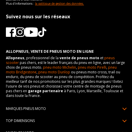
Plus d'informations :
la politique de gestion des données.
Suivez nous sur les réseaux
ALLOPNEUS, VENTE DE PNEUS MOTO EN LIGNE
Allopneus
, professionnel de la
vente de pneus moto
et
pneus
scooter
pas chers, est le leader français du pneu en ligne, avec un large
choix de pneus moto.
pneu moto Michelin
,
pneu moto Pirelli
,
pneu
moto Bridgestone
,
pneu moto Dunlop
ou pneus moto cross, trail ou
enduro, du pneu de scooter au pneu de compétition. Profitez du
meilleur tarif de nos promotions sur les plus grandes marques ! Evitez
l'usure de vos pneus et choisissez votre centre de montage de pneus
pas chers en
garage partenaire
à Paris, Lyon, Marseille, Toulouse et
dans toute la France.
MARQUES PNEUS MOTO
Pneus Michelin
TOP DIMENSIONS
Pneus Pirelli
90/90R21