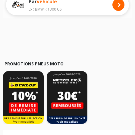
Par
véhicule
Nous recommandons de toujours monter des pneus moto avec les
dimensions homologuées par le constructeur.
Ex : BMW R 1300 GS
Pour cela, veuillez sélectionner le modèle de votre moto
DUCATI 907 I.E.
ci-dessous :
Les résultats de votre recherche sont donnés à titre indicatif. Il est
fortement recommandé de vérifier en amont la dimension des pneus
montés sur votre véhicule, sans oublier les indices de charge et de
vitesse, indispensables pour que votre dimension soit complète.
PROMOTIONS PNEUS MOTO