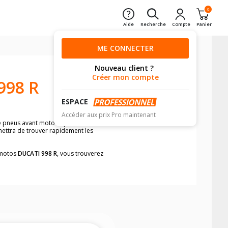
0
Aide
Recherche
Compte
Panier
ME CONNECTER
Nouveau client ?
Créer mon compte
998 R
ESPACE
Accéder aux prix Pro maintenant
e pneus avant moto et pneus arrière
mettra de trouver rapidement les
s motos
DUCATI 998 R
, vous trouverez
neumatiques, dans le carnet de bord de
he par véhicule, simplement et