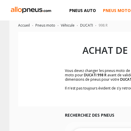
PNEUS AUTO
PNEUS MOTO
Accueil
Pneus moto
Véhicule
DUCATI
998 R
ACHAT DE
Vous devez changer les pneus moto de
moto pour
DUCATI 998 R
avant de valid
dimensions de pneus pour votre
DUCAT
Il n'est pas toujours évident de s'y re
facilement les dimensions de pneus h
Vous ne savez pas comment trouver les 
la moto ainsi que sur l'étiquette collée 
Vous trouverez les propositions pour l
facilement.
RECHERCHEZ DES PNEUS
Nous recommandons de toujours monter