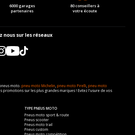
6000 garages
80 conseillers à
partenaires
votre écoute
z nous sur les réseaux
e pneus moto.
pneu moto Michelin
,
pneu moto Pirelli
,
pneu moto
s promotions sur les plus grandes marques ! Evitez l'usure de vos
TYPE PNEUS MOTO
Pneus moto sport & route
Pneus scooter
Pneus moto trail
Pneus custom
Pneus moto compétition