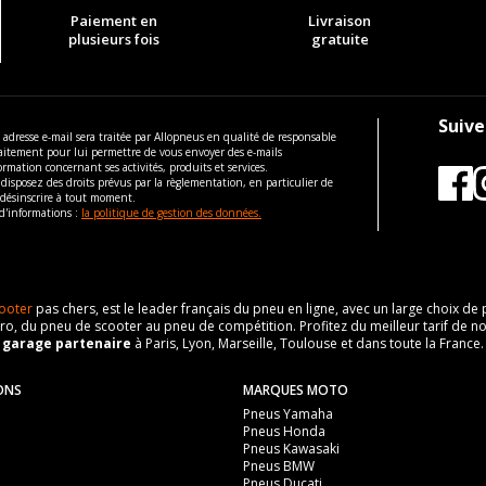
Paiement en
Livraison
plusieurs fois
gratuite
Suive
 adresse e-mail sera traitée par Allopneus en qualité de responsable
aitement pour lui permettre de vous envoyer des e-mails
ormation concernant ses activités, produits et services.
disposez des droits prévus par la règlementation, en particulier de
 désinscrire à tout moment.
d'informations :
la politique de gestion des données.
ooter
pas chers, est le leader français du pneu en ligne, avec un large choix d
o, du pneu de scooter au pneu de compétition. Profitez du meilleur tarif de no
n
garage partenaire
à Paris, Lyon, Marseille, Toulouse et dans toute la France.
ONS
MARQUES MOTO
Pneus Yamaha
Pneus Honda
Pneus Kawasaki
Pneus BMW
Pneus Ducati