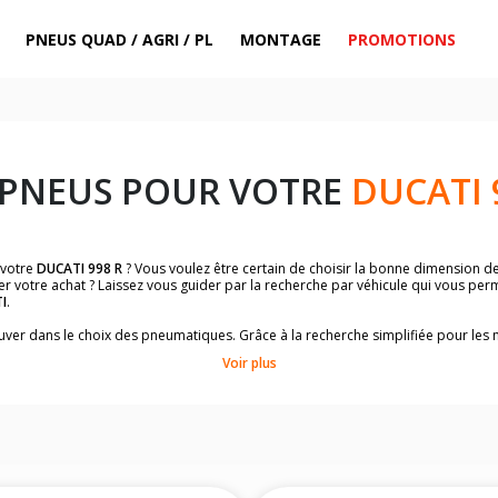
PNEUS QUAD / AGRI / PL
MONTAGE
PROMOTIONS
 PNEUS POUR VOTRE
DUCATI 
 votre
DUCATI 998 R
? Vous voulez être certain de choisir la bonne dimension d
er votre achat ? Laissez vous guider par la recherche par véhicule qui vous per
I
.
trouver dans le choix des pneumatiques. Grâce à la recherche simplifiée pour le
omologuées par
DUCATI 998 R
.
Voir plus
dimensions de vos pneus ? Ces informations sont indiquées sur le flanc des p
sur la moto.
es pneus avant moto et les pneus arrière moto grâce à notre moteur de recherc
 des pneus moto avec les dimensions homologuées par le constructeur.