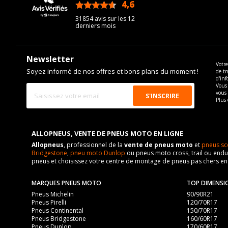
4,6
/5
31854 avis sur les 12
derniers mois
Newsletter
Votre
Soyez informé de nos offres et bons plans du moment !
de tr
d'inf
Vous 
vous
Plus 
ALLOPNEUS, VENTE DE PNEUS MOTO EN LIGNE
Allopneus
, professionnel de la
vente de pneus moto
et
pneus sc
Bridgestone
,
pneu moto Dunlop
ou pneus moto cross, trail ou endur
pneus et choisissez votre centre de montage de pneus pas chers e
MARQUES PNEUS MOTO
TOP DIMENSI
Pneus Michelin
90/90R21
Pneus Pirelli
120/70R17
Pneus Continental
150/70R17
Pneus Bridgestone
160/60R17
Pneus Dunlop
170/60R17