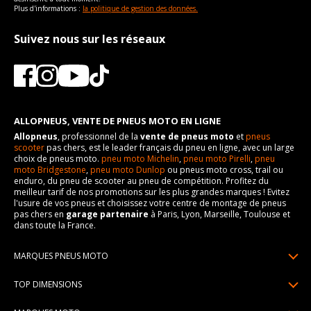
Plus d'informations :
la politique de gestion des données.
Suivez nous sur les réseaux
ALLOPNEUS, VENTE DE PNEUS MOTO EN LIGNE
Allopneus
, professionnel de la
vente de pneus moto
et
pneus
scooter
pas chers, est le leader français du pneu en ligne, avec un large
choix de pneus moto.
pneu moto Michelin
,
pneu moto Pirelli
,
pneu
moto Bridgestone
,
pneu moto Dunlop
ou pneus moto cross, trail ou
enduro, du pneu de scooter au pneu de compétition. Profitez du
meilleur tarif de nos promotions sur les plus grandes marques ! Evitez
l'usure de vos pneus et choisissez votre centre de montage de pneus
pas chers en
garage partenaire
à Paris, Lyon, Marseille, Toulouse et
dans toute la France.
MARQUES PNEUS MOTO
Pneus Michelin
TOP DIMENSIONS
Pneus Pirelli
90/90R21