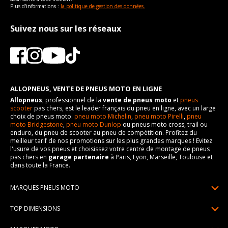
Plus d'informations :
la politique de gestion des données.
Suivez nous sur les réseaux
ALLOPNEUS, VENTE DE PNEUS MOTO EN LIGNE
Allopneus
, professionnel de la
vente de pneus moto
et
pneus
scooter
pas chers, est le leader français du pneu en ligne, avec un large
choix de pneus moto.
pneu moto Michelin
,
pneu moto Pirelli
,
pneu
moto Bridgestone
,
pneu moto Dunlop
ou pneus moto cross, trail ou
enduro, du pneu de scooter au pneu de compétition. Profitez du
meilleur tarif de nos promotions sur les plus grandes marques ! Evitez
l'usure de vos pneus et choisissez votre centre de montage de pneus
pas chers en
garage partenaire
à Paris, Lyon, Marseille, Toulouse et
dans toute la France.
MARQUES PNEUS MOTO
Pneus Michelin
TOP DIMENSIONS
Pneus Pirelli
90/90R21