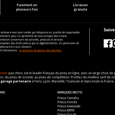
Paiement en
Livraison
plusieurs fois
gratuite
Suive
 adresse e-mail sera traitée par Allopneus en qualité de responsable
aitement pour lui permettre de vous envoyer des e-mails
ormation concernant ses activités, produits et services.
disposez des droits prévus par la règlementation, en particulier de
 désinscrire à tout moment.
d'informations :
la politique de gestion des données.
ooter
pas chers, est le leader français du pneu en ligne, avec un large choix d
o, du pneu de scooter au pneu de compétition. Profitez du meilleur tarif de no
n
garage partenaire
à Paris, Lyon, Marseille, Toulouse et dans toute la France.
ONS
MARQUES MOTO
Pneus Yamaha
Pneus Honda
Pneus Kawasaki
Pneus BMW
Pneus Ducati