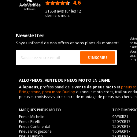
4,6
/5
31858 avis sur les 12
derniers mois
Newsletter
Votre
Soyez informé de nos offres et bons plans du moment !
de tr
d'inf
Vous 
vous
Plus 
ALLOPNEUS, VENTE DE PNEUS MOTO EN LIGNE
Allopneus
, professionnel de la
vente de pneus moto
et
pneus sc
Bridgestone
,
pneu moto Dunlop
ou pneus moto cross, trail ou endur
pneus et choisissez votre centre de montage de pneus pas chers e
MARQUES PNEUS MOTO
TOP DIMENSI
Pneus Michelin
90/90R21
Pneus Pirelli
120/70R17
Pneus Continental
150/70R17
Pneus Bridgestone
160/60R17
Pneus Dunlop
170/60R17