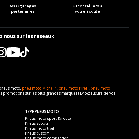
6000 garages
80 conseillers à
partenaires
votre écoute
z nous sur les réseaux
e pneus moto.
pneu moto Michelin
,
pneu moto Pirelli
,
pneu moto
s promotions sur les plus grandes marques ! Evitez l'usure de vos
TYPE PNEUS MOTO
Pneus moto sport & route
Pneus scooter
Pneus moto trail
Pneus custom
Pneus moto compétition