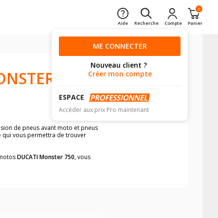
0
Aide
Recherche
Compte
Panier
ME CONNECTER
Nouveau client ?
ONSTER
Créer mon compte
ESPACE
Accéder aux prix Pro maintenant
ension de pneus avant moto et pneus
le qui vous permettra de trouver
s motos
DUCATI Monster 750
, vous
neumatiques, dans le carnet de bord de
he par véhicule, simplement et