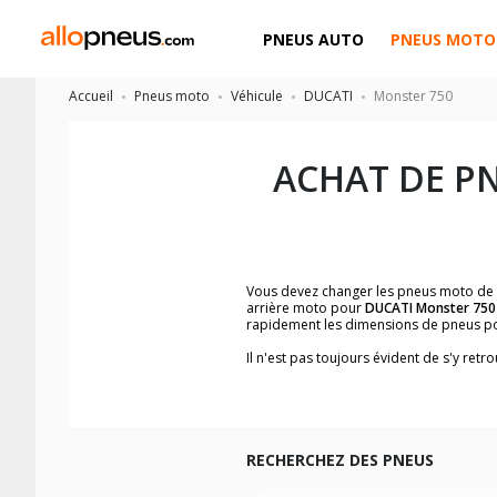
PNEUS AUTO
PNEUS MOTO
Accueil
Pneus moto
Véhicule
DUCATI
Monster 750
ACHAT DE P
Vous devez changer les pneus moto de
arrière moto pour
DUCATI Monster 750
rapidement les dimensions de pneus p
Il n'est pas toujours évident de s'y re
trouverez facilement les dimensions 
Vous ne savez pas comment trouver les 
la moto ainsi que sur l'étiquette collée 
Vous trouverez les propositions pour l
facilement.
RECHERCHEZ DES PNEUS
Nous recommandons de toujours monter