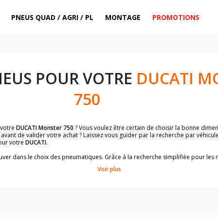
PNEUS QUAD / AGRI / PL
MONTAGE
PROMOTIONS
NEUS POUR VOTRE
DUCATI M
750
 votre
DUCATI Monster 750
? Vous voulez être certain de choisir la bonne dim
avant de valider votre achat ? Laissez vous guider par la recherche par véhicu
our votre
DUCATI
.
trouver dans le choix des pneumatiques. Grâce à la recherche simplifiée pour le
de pneus homologuées par
DUCATI Monster 750
.
Voir plus
dimensions de vos pneus ? Ces informations sont indiquées sur le flanc des p
sur la moto.
es pneus avant moto et les pneus arrière moto grâce à notre moteur de recherc
 des pneus moto avec les dimensions homologuées par le constructeur.