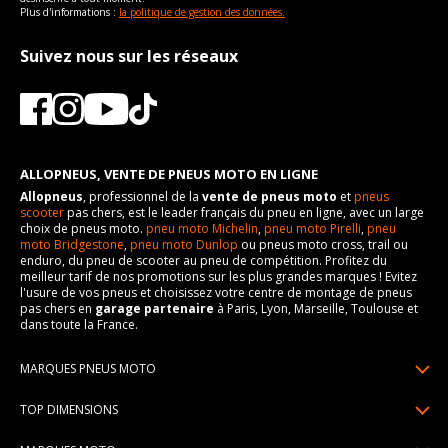
Plus d'informations :
la politique de gestion des données.
Suivez nous sur les réseaux
ALLOPNEUS, VENTE DE PNEUS MOTO EN LIGNE
Allopneus
, professionnel de la
vente de pneus moto
et
pneus
scooter
pas chers, est le leader français du pneu en ligne, avec un large
choix de pneus moto.
pneu moto Michelin
,
pneu moto Pirelli
,
pneu
moto Bridgestone
,
pneu moto Dunlop
ou pneus moto cross, trail ou
enduro, du pneu de scooter au pneu de compétition. Profitez du
meilleur tarif de nos promotions sur les plus grandes marques ! Evitez
l'usure de vos pneus et choisissez votre centre de montage de pneus
pas chers en
garage partenaire
à Paris, Lyon, Marseille, Toulouse et
dans toute la France.
MARQUES PNEUS MOTO
Pneus Michelin
TOP DIMENSIONS
Pneus Pirelli
90/90R21