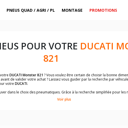
PNEUS QUAD / AGRI / PL
MONTAGE
PROMOTIONS
NEUS POUR VOTRE
DUCATI M
821
 votre
DUCATI Monster 821
? Vous voulez être certain de choisir la bonne dim
avant de valider votre achat ? Laissez vous guider par la recherche par véhicu
our votre
DUCATI
.
trouver dans le choix des pneumatiques. Grâce à la recherche simplifiée pour le
de pneus homologuées par
DUCATI Monster 821
.
Voir plus
dimensions de vos pneus ? Ces informations sont indiquées sur le flanc des p
sur la moto.
es pneus avant moto et les pneus arrière moto grâce à notre moteur de recherc
 des pneus moto avec les dimensions homologuées par le constructeur.