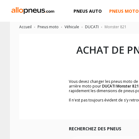
PNEUS AUTO
PNEUS MOTO
Accueil
Pneus moto
Véhicule
DUCATI
Monster 821
ACHAT DE P
Vous devez changer les pneus moto de
arrière moto pour
DUCATI Monster 821
rapidement les dimensions de pneus p
Il n'est pas toujours évident de s'y re
trouverez facilement les dimensions 
Vous ne savez pas comment trouver les 
la moto ainsi que sur l'étiquette collée 
Vous trouverez les propositions pour l
facilement.
RECHERCHEZ DES PNEUS
Nous recommandons de toujours monter