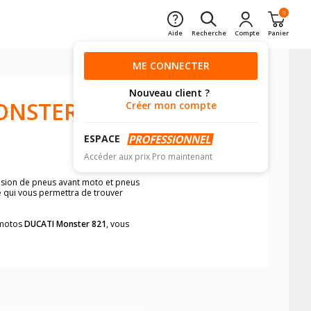
0
Aide
Recherche
Compte
Panier
ME CONNECTER
Nouveau client ?
ONSTER
Créer mon compte
ESPACE
Accéder aux prix Pro maintenant
ension de pneus avant moto et pneus
le qui vous permettra de trouver
s motos
DUCATI Monster 821
, vous
neumatiques, dans le carnet de bord de
he par véhicule, simplement et