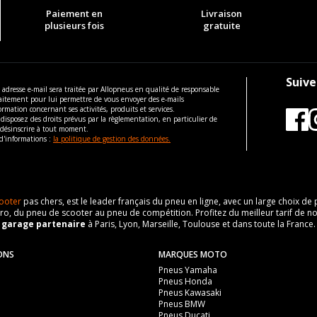
Paiement en
Livraison
plusieurs fois
gratuite
Suive
 adresse e-mail sera traitée par Allopneus en qualité de responsable
aitement pour lui permettre de vous envoyer des e-mails
ormation concernant ses activités, produits et services.
disposez des droits prévus par la règlementation, en particulier de
 désinscrire à tout moment.
d'informations :
la politique de gestion des données.
ooter
pas chers, est le leader français du pneu en ligne, avec un large choix d
o, du pneu de scooter au pneu de compétition. Profitez du meilleur tarif de no
n
garage partenaire
à Paris, Lyon, Marseille, Toulouse et dans toute la France.
ONS
MARQUES MOTO
Pneus Yamaha
Pneus Honda
Pneus Kawasaki
Pneus BMW
Pneus Ducati