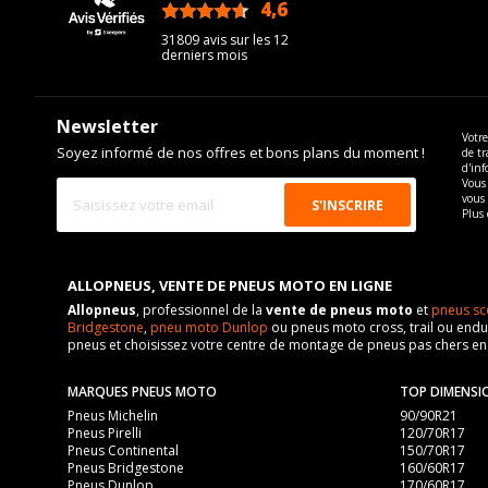
4,6
/5
31809 avis sur les 12
derniers mois
Newsletter
Votre
Soyez informé de nos offres et bons plans du moment !
de tr
d'inf
Vous 
vous
Plus 
ALLOPNEUS, VENTE DE PNEUS MOTO EN LIGNE
Allopneus
, professionnel de la
vente de pneus moto
et
pneus sc
Bridgestone
,
pneu moto Dunlop
ou pneus moto cross, trail ou endur
pneus et choisissez votre centre de montage de pneus pas chers e
MARQUES PNEUS MOTO
TOP DIMENSI
Pneus Michelin
90/90R21
Pneus Pirelli
120/70R17
Pneus Continental
150/70R17
Pneus Bridgestone
160/60R17
Pneus Dunlop
170/60R17