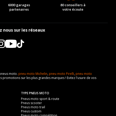
6000 garages
80 conseillers à
partenaires
votre écoute
z nous sur les réseaux
e pneus moto.
pneu moto Michelin
,
pneu moto Pirelli
,
pneu moto
s promotions sur les plus grandes marques ! Evitez l'usure de vos
TYPE PNEUS MOTO
Pneus moto sport & route
Pneus scooter
Pneus moto trail
Pneus custom
Pneus moto compétition