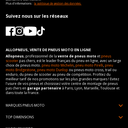
Plus d'informations :
la politique de gestion des données.
Suivez nous sur les réseaux
ALLOPNEUS, VENTE DE PNEUS MOTO EN LIGNE
Allopneus
, professionnel de la
vente de pneus moto
et
pneus
scooter
pas chers, est le leader français du pneu en ligne, avec un large
choix de pneus moto.
pneu moto Michelin
,
pneu moto Pirelli
,
pneu
moto Bridgestone
,
pneu moto Dunlop
ou pneus moto cross, trail ou
enduro, du pneu de scooter au pneu de compétition. Profitez du
meilleur tarif de nos promotions sur les plus grandes marques ! Evitez
l'usure de vos pneus et choisissez votre centre de montage de pneus
pas chers en
garage partenaire
à Paris, Lyon, Marseille, Toulouse et
dans toute la France.
MARQUES PNEUS MOTO
Pneus Michelin
TOP DIMENSIONS
Pneus Pirelli
90/90R21