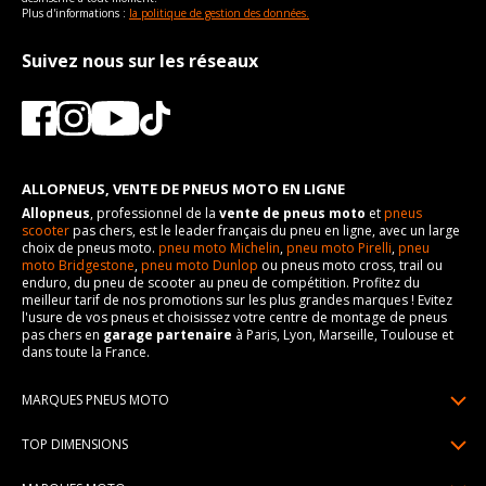
Plus d'informations :
la politique de gestion des données.
Suivez nous sur les réseaux
ALLOPNEUS, VENTE DE PNEUS MOTO EN LIGNE
Allopneus
, professionnel de la
vente de pneus moto
et
pneus
scooter
pas chers, est le leader français du pneu en ligne, avec un large
choix de pneus moto.
pneu moto Michelin
,
pneu moto Pirelli
,
pneu
moto Bridgestone
,
pneu moto Dunlop
ou pneus moto cross, trail ou
enduro, du pneu de scooter au pneu de compétition. Profitez du
meilleur tarif de nos promotions sur les plus grandes marques ! Evitez
l'usure de vos pneus et choisissez votre centre de montage de pneus
pas chers en
garage partenaire
à Paris, Lyon, Marseille, Toulouse et
dans toute la France.
MARQUES PNEUS MOTO
Pneus Michelin
TOP DIMENSIONS
Pneus Pirelli
90/90R21