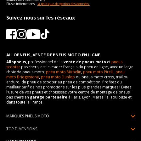
Plus d'informations :
la politique de gestion des données.
Suivez nous sur les réseaux
ALLOPNEUS, VENTE DE PNEUS MOTO EN LIGNE
Allopneus
, professionnel de la
vente de pneus moto
et
pneus
scooter
pas chers, est le leader français du pneu en ligne, avec un large
choix de pneus moto.
pneu moto Michelin
,
pneu moto Pirelli
,
pneu
moto Bridgestone
,
pneu moto Dunlop
ou pneus moto cross, trail ou
enduro, du pneu de scooter au pneu de compétition. Profitez du
meilleur tarif de nos promotions sur les plus grandes marques ! Evitez
l'usure de vos pneus et choisissez votre centre de montage de pneus
pas chers en
garage partenaire
à Paris, Lyon, Marseille, Toulouse et
dans toute la France.
MARQUES PNEUS MOTO
Pneus Michelin
TOP DIMENSIONS
Pneus Pirelli
90/90R21