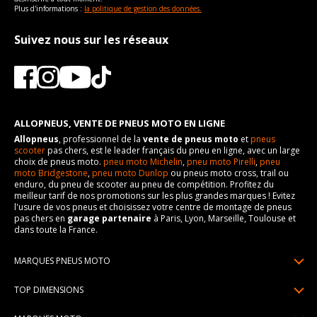
Plus d'informations :
la politique de gestion des données.
Suivez nous sur les réseaux
ALLOPNEUS, VENTE DE PNEUS MOTO EN LIGNE
Allopneus
, professionnel de la
vente de pneus moto
et
pneus
scooter
pas chers, est le leader français du pneu en ligne, avec un large
choix de pneus moto.
pneu moto Michelin
,
pneu moto Pirelli
,
pneu
moto Bridgestone
,
pneu moto Dunlop
ou pneus moto cross, trail ou
enduro, du pneu de scooter au pneu de compétition. Profitez du
meilleur tarif de nos promotions sur les plus grandes marques ! Evitez
l'usure de vos pneus et choisissez votre centre de montage de pneus
pas chers en
garage partenaire
à Paris, Lyon, Marseille, Toulouse et
dans toute la France.
MARQUES PNEUS MOTO
Pneus Michelin
TOP DIMENSIONS
Pneus Pirelli
90/90R21