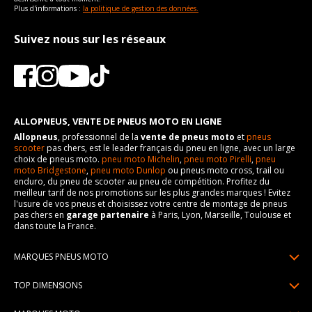
Plus d'informations :
la politique de gestion des données.
Suivez nous sur les réseaux
ALLOPNEUS, VENTE DE PNEUS MOTO EN LIGNE
Allopneus
, professionnel de la
vente de pneus moto
et
pneus
scooter
pas chers, est le leader français du pneu en ligne, avec un large
choix de pneus moto.
pneu moto Michelin
,
pneu moto Pirelli
,
pneu
moto Bridgestone
,
pneu moto Dunlop
ou pneus moto cross, trail ou
enduro, du pneu de scooter au pneu de compétition. Profitez du
meilleur tarif de nos promotions sur les plus grandes marques ! Evitez
l'usure de vos pneus et choisissez votre centre de montage de pneus
pas chers en
garage partenaire
à Paris, Lyon, Marseille, Toulouse et
dans toute la France.
MARQUES PNEUS MOTO
Pneus Michelin
TOP DIMENSIONS
Pneus Pirelli
90/90R21