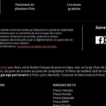
Paiement en
Livraison
plusieurs fois
gratuite
Suive
 adresse e-mail sera traitée par Allopneus en qualité de responsable
aitement pour lui permettre de vous envoyer des e-mails
ormation concernant ses activités, produits et services.
disposez des droits prévus par la règlementation, en particulier de
 désinscrire à tout moment.
d'informations :
la politique de gestion des données.
ooter
pas chers, est le leader français du pneu en ligne, avec un large choix d
o, du pneu de scooter au pneu de compétition. Profitez du meilleur tarif de no
n
garage partenaire
à Paris, Lyon, Marseille, Toulouse et dans toute la France.
ONS
MARQUES MOTO
Pneus Yamaha
Pneus Honda
Pneus Kawasaki
Pneus BMW
Pneus Ducati