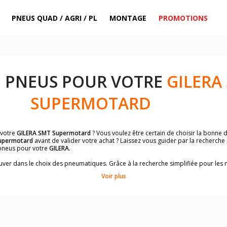
PNEUS QUAD / AGRI / PL
MONTAGE
PROMOTIONS
E PNEUS POUR VOTRE
GILERA
SUPERMOTARD
 votre
GILERA SMT Supermotard
? Vous voulez être certain de choisir la bonne
upermotard
avant de valider votre achat ? Laissez vous guider par la recherche
pneus pour votre
GILERA
.
trouver dans le choix des pneumatiques. Grâce à la recherche simplifiée pour le
de pneus homologuées par
GILERA SMT Supermotard
.
Voir plus
dimensions de vos pneus ? Ces informations sont indiquées sur le flanc des p
sur la moto.
es pneus avant moto et les pneus arrière moto grâce à notre moteur de recherc
 des pneus moto avec les dimensions homologuées par le constructeur.