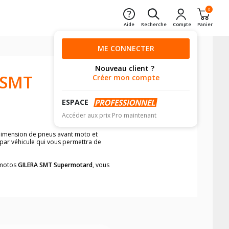
0
Aide
Recherche
Compte
Panier
ME CONNECTER
Nouveau client ?
 SMT
Créer mon compte
ESPACE
Accéder aux prix Pro maintenant
 dimension de pneus avant moto et
 par véhicule qui vous permettra de
s motos
GILERA SMT Supermotard
, vous
neumatiques, dans le carnet de bord de
he par véhicule, simplement et