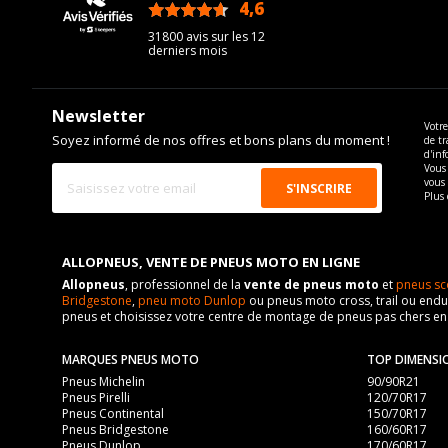
4,6
/5
31800 avis sur les 12
derniers mois
Newsletter
Votre
Soyez informé de nos offres et bons plans du moment !
de tr
d'inf
Vous 
vous
Plus 
ALLOPNEUS, VENTE DE PNEUS MOTO EN LIGNE
Allopneus
, professionnel de la
vente de pneus moto
et
pneus sc
Bridgestone
,
pneu moto Dunlop
ou pneus moto cross, trail ou endur
pneus et choisissez votre centre de montage de pneus pas chers e
MARQUES PNEUS MOTO
TOP DIMENSI
Pneus Michelin
90/90R21
Pneus Pirelli
120/70R17
Pneus Continental
150/70R17
Pneus Bridgestone
160/60R17
Pneus Dunlop
170/60R17