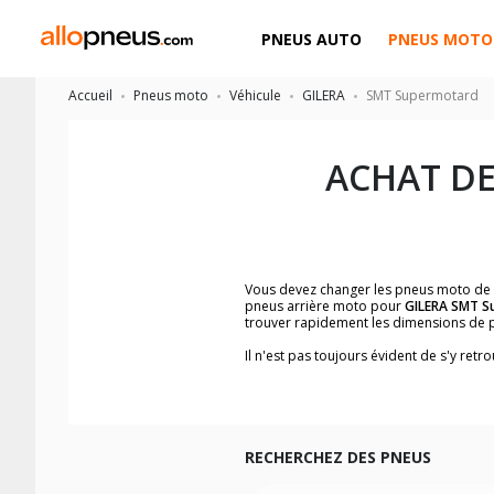
PNEUS AUTO
PNEUS MOTO
Accueil
Pneus moto
Véhicule
GILERA
SMT Supermotard
ACHAT D
Vous devez changer les pneus moto de
pneus arrière moto pour
GILERA SMT S
trouver rapidement les dimensions de 
Il n'est pas toujours évident de s'y re
trouverez facilement les dimensions 
Vous ne savez pas comment trouver les 
la moto ainsi que sur l'étiquette collée 
Vous trouverez les propositions pour l
facilement.
RECHERCHEZ DES PNEUS
Nous recommandons de toujours monter