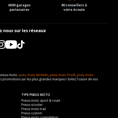
6000 garages
80 conseillers à
partenaires
votre écoute
z nous sur les réseaux
e pneus moto.
pneu moto Michelin
,
pneu moto Pirelli
,
pneu moto
s promotions sur les plus grandes marques ! Evitez l'usure de vos
TYPE PNEUS MOTO
Pneus moto sport & route
Pneus scooter
Pneus moto trail
Pneus custom
Pneus moto compétition