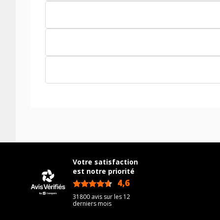
Votre satisfaction
est notre priorité
4,6
/5
31800 avis sur les 12
derniers mois