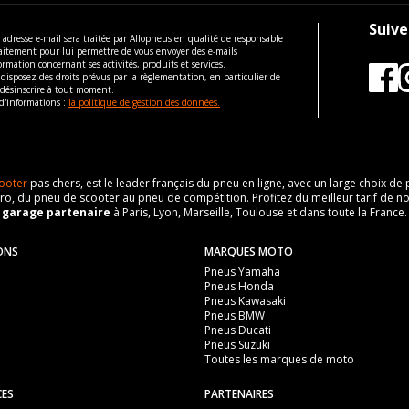
Suive
 adresse e-mail sera traitée par Allopneus en qualité de responsable
aitement pour lui permettre de vous envoyer des e-mails
ormation concernant ses activités, produits et services.
disposez des droits prévus par la règlementation, en particulier de
 désinscrire à tout moment.
d'informations :
la politique de gestion des données.
ooter
pas chers, est le leader français du pneu en ligne, avec un large choix d
o, du pneu de scooter au pneu de compétition. Profitez du meilleur tarif de no
n
garage partenaire
à Paris, Lyon, Marseille, Toulouse et dans toute la France.
ONS
MARQUES MOTO
Pneus Yamaha
Pneus Honda
Pneus Kawasaki
Pneus BMW
Pneus Ducati
Pneus Suzuki
Toutes les marques de moto
CES
PARTENAIRES