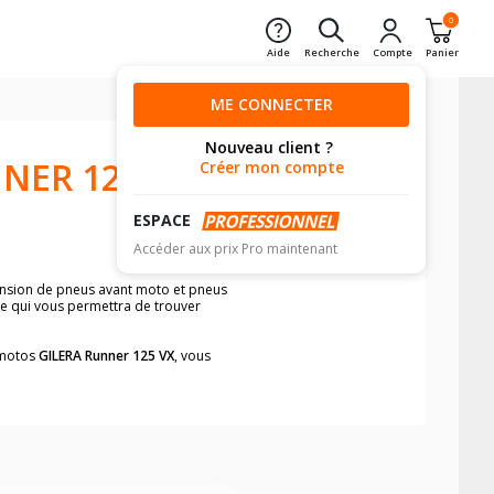
0
Aide
Recherche
Compte
Panier
ME CONNECTER
Nouveau client ?
NER 125
Créer mon compte
ESPACE
Accéder aux prix Pro maintenant
mension de pneus avant moto et pneus
le qui vous permettra de trouver
s motos
GILERA Runner 125 VX
, vous
neumatiques, dans le carnet de bord de
he par véhicule, simplement et