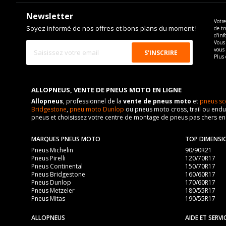
Newsletter
Votre
Soyez informé de nos offres et bons plans du moment !
de tr
d'inf
Vous 
vous
Plus 
ALLOPNEUS, VENTE DE PNEUS MOTO EN LIGNE
Allopneus
, professionnel de la
vente de pneus moto
et
pneus sc
Bridgestone
,
pneu moto Dunlop
ou pneus moto cross, trail ou endur
pneus et choisissez votre centre de montage de pneus pas chers e
MARQUES PNEUS MOTO
TOP DIMENSI
Pneus Michelin
90/90R21
Pneus Pirelli
120/70R17
Pneus Continental
150/70R17
Pneus Bridgestone
160/60R17
Pneus Dunlop
170/60R17
Pneus Metzeler
180/55R17
Pneus Mitas
190/55R17
ALLOPNEUS
AIDE ET SERVI