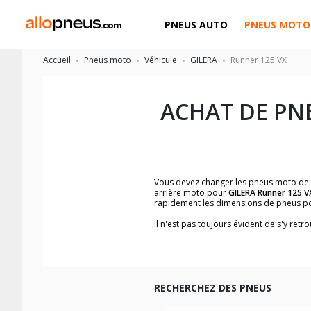
PNEUS AUTO
PNEUS MOTO
Accueil
Pneus moto
Véhicule
GILERA
Runner 125 VX
ACHAT DE PN
Vous devez changer les pneus moto de
arrière moto pour
GILERA Runner 125 V
rapidement les dimensions de pneus p
Il n'est pas toujours évident de s'y re
trouverez facilement les dimensions 
Vous ne savez pas comment trouver les 
la moto ainsi que sur l'étiquette collée 
Vous trouverez les propositions pour l
facilement.
RECHERCHEZ DES PNEUS
Nous recommandons de toujours monter