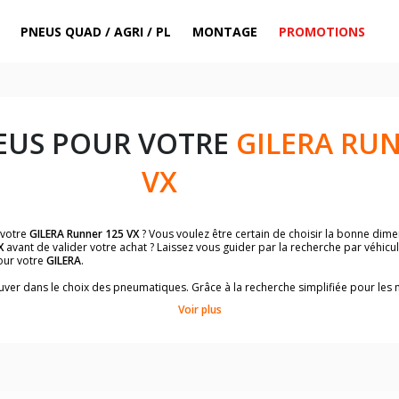
PNEUS QUAD / AGRI / PL
MONTAGE
PROMOTIONS
EUS POUR VOTRE
GILERA RUN
VX
 votre
GILERA Runner 125 VX
? Vous voulez être certain de choisir la bonne di
X
avant de valider votre achat ? Laissez vous guider par la recherche par véhicu
our votre
GILERA
.
trouver dans le choix des pneumatiques. Grâce à la recherche simplifiée pour le
de pneus homologuées par
GILERA Runner 125 VX
.
Voir plus
dimensions de vos pneus ? Ces informations sont indiquées sur le flanc des p
sur la moto.
es pneus avant moto et les pneus arrière moto grâce à notre moteur de recherc
 des pneus moto avec les dimensions homologuées par le constructeur.