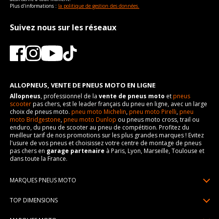
Plus d'informations :
la politique de gestion des données.
Suivez nous sur les réseaux
ALLOPNEUS, VENTE DE PNEUS MOTO EN LIGNE
Allopneus
, professionnel de la
vente de pneus moto
et
pneus
scooter
pas chers, est le leader français du pneu en ligne, avec un large
choix de pneus moto.
pneu moto Michelin
,
pneu moto Pirelli
,
pneu
moto Bridgestone
,
pneu moto Dunlop
ou pneus moto cross, trail ou
enduro, du pneu de scooter au pneu de compétition. Profitez du
meilleur tarif de nos promotions sur les plus grandes marques ! Evitez
l'usure de vos pneus et choisissez votre centre de montage de pneus
pas chers en
garage partenaire
à Paris, Lyon, Marseille, Toulouse et
dans toute la France.
MARQUES PNEUS MOTO
Pneus Michelin
TOP DIMENSIONS
Pneus Pirelli
90/90R21