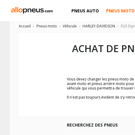
PNEUS AUTO
PNEUS MOTO
Accueil
Pneus moto
Véhicule
HARLEY-DAVIDSON
FLD Dyn
ACHAT DE P
Vous devez changer les pneus moto de
avant moto et pneus arrière moto pou
véhicule qui vous permettra de trouve
Il n'est pas toujours évident de s'y re
Switchback
, vous trouverez facilemen
Vous ne savez pas comment trouver les 
la moto ainsi que sur l'étiquette collée 
Vous trouverez les propositions pour l
facilement.
RECHERCHEZ DES PNEUS
Nous recommandons de toujours monter