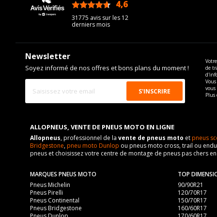
4,6
/5
31775 avis sur les 12
derniers mois
Newsletter
Votre
Soyez informé de nos offres et bons plans du moment !
de tr
d'inf
Vous 
vous
Plus 
ALLOPNEUS, VENTE DE PNEUS MOTO EN LIGNE
Allopneus
, professionnel de la
vente de pneus moto
et
pneus sc
Bridgestone
,
pneu moto Dunlop
ou pneus moto cross, trail ou endur
pneus et choisissez votre centre de montage de pneus pas chers e
MARQUES PNEUS MOTO
TOP DIMENSI
Pneus Michelin
90/90R21
Pneus Pirelli
120/70R17
Pneus Continental
150/70R17
Pneus Bridgestone
160/60R17
Pneus Dunlop
170/60R17