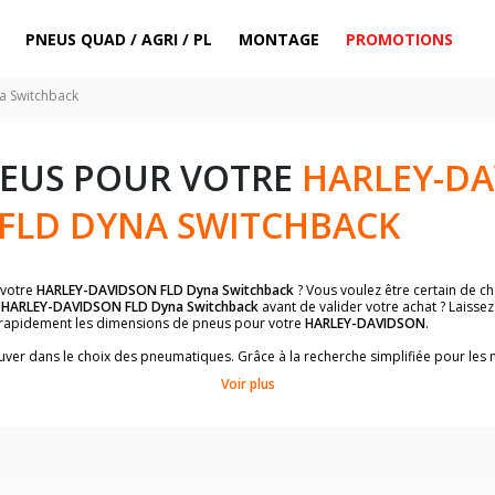
PNEUS QUAD / AGRI / PL
MONTAGE
PROMOTIONS
a Switchback
NEUS POUR VOTRE
HARLEY-D
FLD DYNA SWITCHBACK
 votre
HARLEY-DAVIDSON FLD Dyna Switchback
? Vous voulez être certain de c
r
HARLEY-DAVIDSON FLD Dyna Switchback
avant de valider votre achat ? Laisse
r rapidement les dimensions de pneus pour votre
HARLEY-DAVIDSON
.
trouver dans le choix des pneumatiques. Grâce à la recherche simplifiée pour le
t les dimensions de pneus homologuées par
HARLEY-DAVIDSON FLD Dyna Switc
Voir plus
dimensions de vos pneus ? Ces informations sont indiquées sur le flanc des p
sur la moto.
es pneus avant moto et les pneus arrière moto grâce à notre moteur de recherc
 des pneus moto avec les dimensions homologuées par le constructeur.