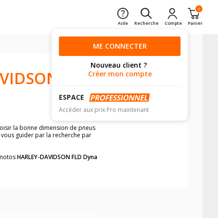
0
Aide
Recherche
Compte
Panier
ME CONNECTER
Nouveau client ?
AVIDSON
Créer mon compte
ESPACE
Accéder aux prix Pro maintenant
hoisir la bonne dimension de pneus
z vous guider par la recherche par
s motos
HARLEY-DAVIDSON FLD Dyna
hback
.
neumatiques, dans le carnet de bord de
he par véhicule, simplement et