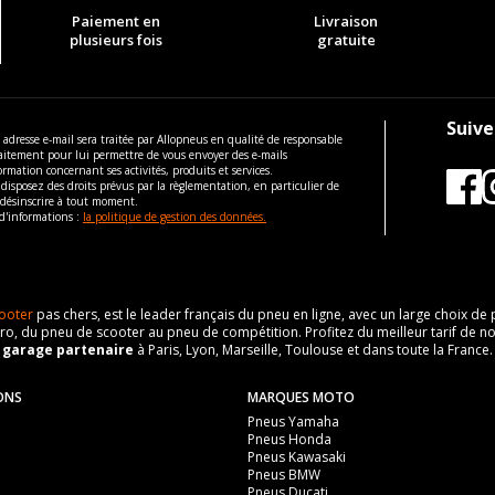
Paiement en
Livraison
plusieurs fois
gratuite
Suive
 adresse e-mail sera traitée par Allopneus en qualité de responsable
aitement pour lui permettre de vous envoyer des e-mails
ormation concernant ses activités, produits et services.
disposez des droits prévus par la règlementation, en particulier de
 désinscrire à tout moment.
d'informations :
la politique de gestion des données.
ooter
pas chers, est le leader français du pneu en ligne, avec un large choix d
o, du pneu de scooter au pneu de compétition. Profitez du meilleur tarif de no
n
garage partenaire
à Paris, Lyon, Marseille, Toulouse et dans toute la France.
ONS
MARQUES MOTO
Pneus Yamaha
Pneus Honda
Pneus Kawasaki
Pneus BMW
Pneus Ducati