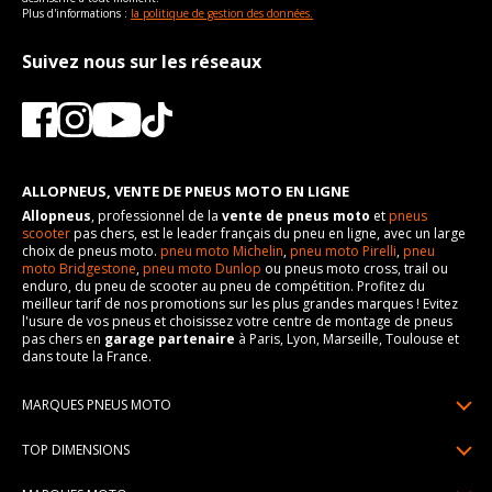
Plus d'informations :
la politique de gestion des données.
Suivez nous sur les réseaux
ALLOPNEUS, VENTE DE PNEUS MOTO EN LIGNE
Allopneus
, professionnel de la
vente de pneus moto
et
pneus
scooter
pas chers, est le leader français du pneu en ligne, avec un large
choix de pneus moto.
pneu moto Michelin
,
pneu moto Pirelli
,
pneu
moto Bridgestone
,
pneu moto Dunlop
ou pneus moto cross, trail ou
enduro, du pneu de scooter au pneu de compétition. Profitez du
meilleur tarif de nos promotions sur les plus grandes marques ! Evitez
l'usure de vos pneus et choisissez votre centre de montage de pneus
pas chers en
garage partenaire
à Paris, Lyon, Marseille, Toulouse et
dans toute la France.
MARQUES PNEUS MOTO
Pneus Michelin
TOP DIMENSIONS
Pneus Pirelli
90/90R21