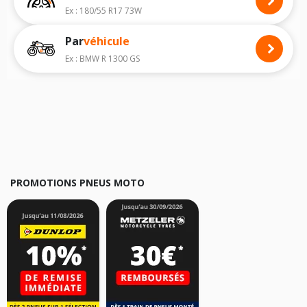
carnet de bord de la moto ainsi que sur l'étiquette collée sur la moto.
Ex : 180/55 R17 73W
Vous trouverez les propositions pour les pneus avant moto et les
Par
véhicule
pneus arrière moto grâce à notre moteur de recherche par véhicule,
simplement et facilement.
Ex : BMW R 1300 GS
Nous recommandons de toujours monter des pneus moto avec les
dimensions homologuées par le constructeur.
Pour cela, veuillez sélectionner le modèle de votre moto
HARLEY-
DAVIDSON FLHTC Electra Glide Classic
ci-dessous :
Les résultats de votre recherche sont donnés à titre indicatif. Il est
fortement recommandé de vérifier en amont la dimension des pneus
montés sur votre véhicule, sans oublier les indices de charge et de
vitesse, indispensables pour que votre dimension soit complète.
PROMOTIONS PNEUS MOTO