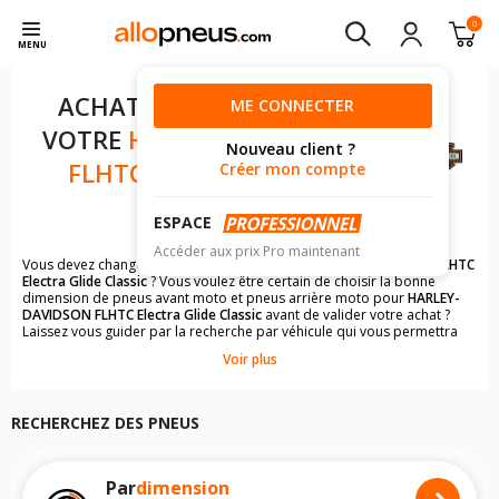
0
MENU
ACHAT DE PNEUS POUR
ME CONNECTER
VOTRE
HARLEY-DAVIDSON
Nouveau client ?
FLHTC ELECTRA GLIDE
Créer mon compte
CLASSIC
ESPACE
Accéder aux prix Pro maintenant
Vous devez changer les pneus moto de votre
HARLEY-DAVIDSON FLHTC
Electra Glide Classic
? Vous voulez être certain de choisir la bonne
dimension de pneus avant moto et pneus arrière moto pour
HARLEY-
DAVIDSON FLHTC Electra Glide Classic
avant de valider votre achat ?
Laissez vous guider par la recherche par véhicule qui vous permettra
de trouver rapidement les dimensions de pneus pour votre
HARLEY-
Voir plus
DAVIDSON
.
Il n'est pas toujours évident de s'y retrouver dans le choix des
pneumatiques. Grâce à la recherche simplifiée pour les motos
HARLEY-
RECHERCHEZ DES PNEUS
DAVIDSON FLHTC Electra Glide Classic
, vous trouverez facilement les
dimensions de pneus homologuées par
HARLEY-DAVIDSON FLHTC
Electra Glide Classic
.
Vous ne savez pas comment trouver les dimensions de vos pneus ? Ces
Par
dimension
informations sont indiquées sur le flanc des pneumatiques, dans le