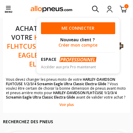
0
MENU
ACHAT DE PNEUS POUR
ME CONNECTER
VOTRE
HARLEY-DAVIDSON
Nouveau client ?
FLHTCUSE 1/2/3/4 SCREAMIN
Créer mon compte
EAGLE ULTRA CLASSIC
ESPACE
ELECTRA GLIDE
Accéder aux prix Pro maintenant
Vous devez changer les pneus moto de votre
HARLEY-DAVIDSON
FLHTCUSE 1/2/3/4 Screamin Eagle Ultra Classic Electra Glide
? Vous
voulez être certain de choisir la bonne dimension de pneus avant moto
et pneus arrière moto pour
HARLEY-DAVIDSON FLHTCUSE 1/2/3/4
Screamin Eagle Ultra Classic Electra Glide
avant de valider votre achat ?
Laissez vous guider par la recherche par véhicule qui vous permettra
Voir plus
de trouver rapidement les dimensions de pneus pour votre
HARLEY-
DAVIDSON
.
Il n'est pas toujours évident de s'y retrouver dans le choix des
RECHERCHEZ DES PNEUS
pneumatiques. Grâce à la recherche simplifiée pour les motos
HARLEY-
DAVIDSON FLHTCUSE 1/2/3/4 Screamin Eagle Ultra Classic Electra Glide
,
vous trouverez facilement les dimensions de pneus homologuées par