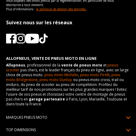
Vous disposez des droits prévus par la règlementation, en particulier de vous
désinscrire à tout moment.
Plus d'informations :
la politique de gestion des données.
Suivez nous sur les réseaux
ALLOPNEUS, VENTE DE PNEUS MOTO EN LIGNE
Allopneus
, professionnel de la
vente de pneus moto
et
pneus
scooter
pas chers, est le leader français du pneu en ligne, avec un large
choix de pneus moto.
pneu moto Michelin
,
pneu moto Pirelli
,
pneu
moto Bridgestone
,
pneu moto Dunlop
ou pneus moto cross, trail ou
enduro, du pneu de scooter au pneu de compétition. Profitez du
meilleur tarif de nos promotions sur les plus grandes marques ! Evitez
l'usure de vos pneus et choisissez votre centre de montage de pneus
pas chers en
garage partenaire
à Paris, Lyon, Marseille, Toulouse et
dans toute la France.
MARQUES PNEUS MOTO
Pneus Michelin
TOP DIMENSIONS
Pneus Pirelli