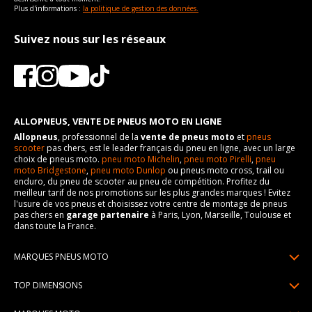
Plus d'informations :
la politique de gestion des données.
Suivez nous sur les réseaux
ALLOPNEUS, VENTE DE PNEUS MOTO EN LIGNE
Allopneus
, professionnel de la
vente de pneus moto
et
pneus
scooter
pas chers, est le leader français du pneu en ligne, avec un large
choix de pneus moto.
pneu moto Michelin
,
pneu moto Pirelli
,
pneu
moto Bridgestone
,
pneu moto Dunlop
ou pneus moto cross, trail ou
enduro, du pneu de scooter au pneu de compétition. Profitez du
meilleur tarif de nos promotions sur les plus grandes marques ! Evitez
l'usure de vos pneus et choisissez votre centre de montage de pneus
pas chers en
garage partenaire
à Paris, Lyon, Marseille, Toulouse et
dans toute la France.
MARQUES PNEUS MOTO
Pneus Michelin
TOP DIMENSIONS
Pneus Pirelli
90/90R21