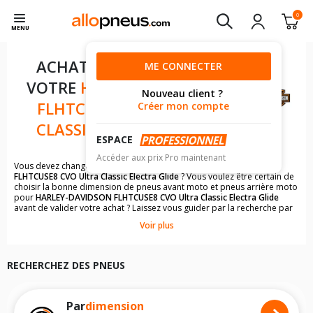
0
MENU
ACHAT DE PNEUS POUR
ME CONNECTER
VOTRE
HARLEY-DAVIDSON
Nouveau client ?
FLHTCUSE8 CVO ULTRA
Créer mon compte
CLASSIC ELECTRA GLIDE
ESPACE
Accéder aux prix Pro maintenant
Vous devez changer les pneus moto de votre
HARLEY-DAVIDSON
FLHTCUSE8 CVO Ultra Classic Electra Glide
? Vous voulez être certain de
choisir la bonne dimension de pneus avant moto et pneus arrière moto
pour
HARLEY-DAVIDSON FLHTCUSE8 CVO Ultra Classic Electra Glide
avant de valider votre achat ? Laissez vous guider par la recherche par
véhicule qui vous permettra de trouver rapidement les dimensions de
Voir plus
pneus pour votre
HARLEY-DAVIDSON
.
Il n'est pas toujours évident de s'y retrouver dans le choix des
pneumatiques. Grâce à la recherche simplifiée pour les motos
HARLEY-
RECHERCHEZ DES PNEUS
DAVIDSON FLHTCUSE8 CVO Ultra Classic Electra Glide
, vous trouverez
facilement les dimensions de pneus homologuées par
HARLEY-
DAVIDSON FLHTCUSE8 CVO Ultra Classic Electra Glide
.
Vous ne savez pas comment trouver les dimensions de vos pneus ? Ces
Par
dimension
informations sont indiquées sur le flanc des pneumatiques, dans le