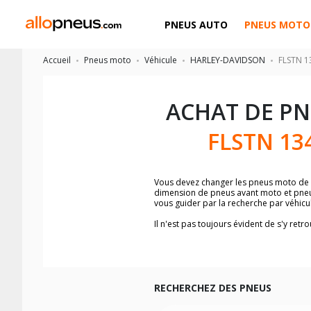
PNEUS AUTO
PNEUS MOTO
Accueil
Pneus moto
Véhicule
HARLEY-DAVIDSON
FLSTN 13
ACHAT DE P
FLSTN 13
Vous devez changer les pneus moto de
dimension de pneus avant moto et pne
vous guider par la recherche par véhic
Il n'est pas toujours évident de s'y re
Softail Heritage Nostalgia
, vous trouv
Vous ne savez pas comment trouver les 
la moto ainsi que sur l'étiquette collée 
Vous trouverez les propositions pour l
facilement.
RECHERCHEZ DES PNEUS
Nous recommandons de toujours monter