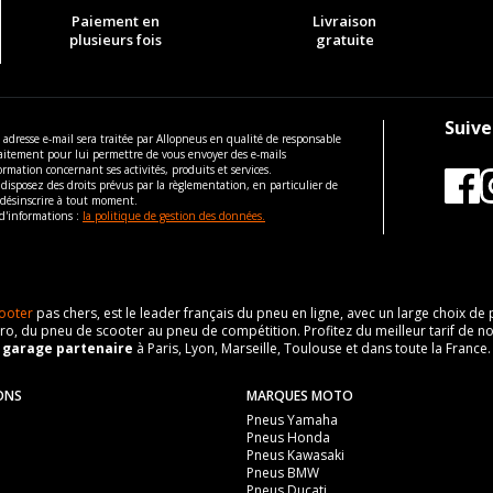
Paiement en
Livraison
plusieurs fois
gratuite
Suive
 adresse e-mail sera traitée par Allopneus en qualité de responsable
aitement pour lui permettre de vous envoyer des e-mails
ormation concernant ses activités, produits et services.
disposez des droits prévus par la règlementation, en particulier de
 désinscrire à tout moment.
d'informations :
la politique de gestion des données.
ooter
pas chers, est le leader français du pneu en ligne, avec un large choix d
o, du pneu de scooter au pneu de compétition. Profitez du meilleur tarif de no
n
garage partenaire
à Paris, Lyon, Marseille, Toulouse et dans toute la France.
ONS
MARQUES MOTO
Pneus Yamaha
Pneus Honda
Pneus Kawasaki
Pneus BMW
Pneus Ducati