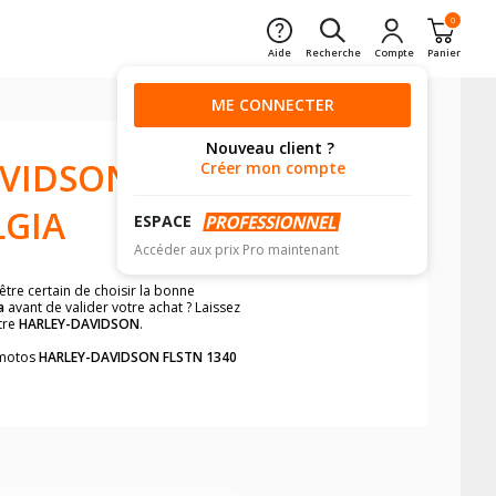
0
Aide
Recherche
Compte
Panier
ME CONNECTER
Nouveau client ?
AVIDSON
Créer mon compte
LGIA
ESPACE
Accéder aux prix Pro maintenant
être certain de choisir la bonne
a
avant de valider votre achat ? Laissez
tre
HARLEY-DAVIDSON
.
s motos
HARLEY-DAVIDSON FLSTN 1340
STN 1340 Softail Heritage Nostalgia
.
neumatiques, dans le carnet de bord de
he par véhicule, simplement et