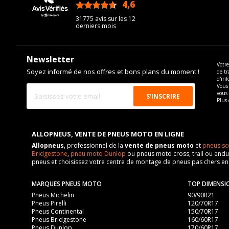
4,6
/5
31775 avis sur les 12
derniers mois
Newsletter
Votre
Soyez informé de nos offres et bons plans du moment !
de tr
d'inf
Vous 
vous
Plus 
ALLOPNEUS, VENTE DE PNEUS MOTO EN LIGNE
Allopneus
, professionnel de la
vente de pneus moto
et
pneus sc
Bridgestone
,
pneu moto Dunlop
ou pneus moto cross, trail ou endur
pneus et choisissez votre centre de montage de pneus pas chers e
MARQUES PNEUS MOTO
TOP DIMENSI
Pneus Michelin
90/90R21
Pneus Pirelli
120/70R17
Pneus Continental
150/70R17
Pneus Bridgestone
160/60R17
Pneus Dunlop
170/60R17