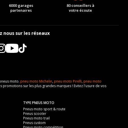
6000 garages
80 conseillers à
partenaires
votre écoute
z nous sur les réseaux
e pneus moto.
pneu moto Michelin
,
pneu moto Pirelli
,
pneu moto
s promotions sur les plus grandes marques ! Evitez l'usure de vos
TYPE PNEUS MOTO
Pneus moto sport & route
Pneus scooter
Pneus moto trail
Pneus custom
Pneus moto compétition