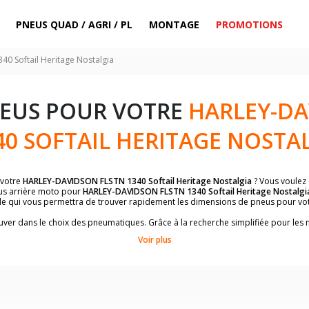
PNEUS QUAD / AGRI / PL
MONTAGE
PROMOTIONS
40 Softail Heritage Nostalgia
NEUS POUR VOTRE
HARLEY-D
40 SOFTAIL HERITAGE NOSTA
 votre
HARLEY-DAVIDSON FLSTN 1340 Softail Heritage Nostalgia
? Vous voulez 
us arrière moto pour
HARLEY-DAVIDSON FLSTN 1340 Softail Heritage Nostalgi
ule qui vous permettra de trouver rapidement les dimensions de pneus pour vo
trouver dans le choix des pneumatiques. Grâce à la recherche simplifiée pour le
erez facilement les dimensions de pneus homologuées par
HARLEY-DAVIDSON FL
Voir plus
dimensions de vos pneus ? Ces informations sont indiquées sur le flanc des p
sur la moto.
es pneus avant moto et les pneus arrière moto grâce à notre moteur de recherc
 des pneus moto avec les dimensions homologuées par le constructeur.