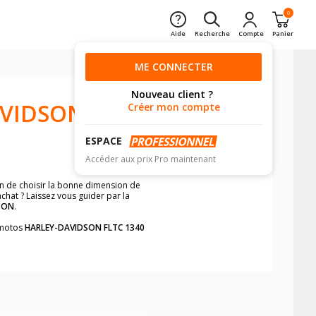
0
Aide
Recherche
Compte
Panier
ME CONNECTER
Nouveau client ?
AVIDSON
Créer mon compte
ESPACE
Accéder aux prix Pro maintenant
in de choisir la bonne dimension de
chat ? Laissez vous guider par la
SON
.
s motos
HARLEY-DAVIDSON FLTC 1340
Tour Glide Classic
.
neumatiques, dans le carnet de bord de
he par véhicule, simplement et