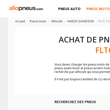
PNEUS AUTO
PNEUS MOTO
Accueil
Pneus moto
Véhicule
HARLEY-DAVIDSON
FLTC 134
ACHAT DE P
FLT
Vous devez changer les pneus moto de
pneus avant moto et pneus arrière mo
recherche par véhicule qui vous perme
Il n'est pas toujours évident de s'y re
Tour Glide Classic
, vous trouverez fac
Vous ne savez pas comment trouver les 
la moto ainsi que sur l'étiquette collée 
Vous trouverez les propositions pour l
facilement.
RECHERCHEZ DES PNEUS
Nous recommandons de toujours monter