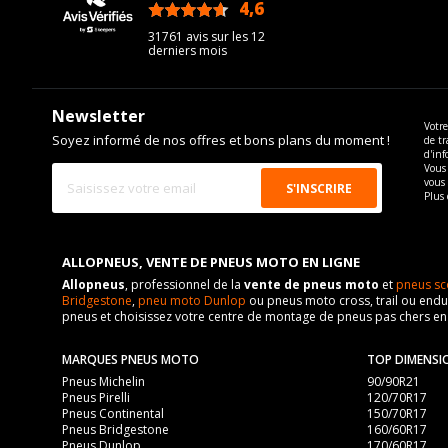
4,6
/5
31761 avis sur les 12
derniers mois
Newsletter
Votre
Soyez informé de nos offres et bons plans du moment !
de tr
d'inf
Vous 
vous
Plus 
ALLOPNEUS, VENTE DE PNEUS MOTO EN LIGNE
Allopneus
, professionnel de la
vente de pneus moto
et
pneus sc
Bridgestone
,
pneu moto Dunlop
ou pneus moto cross, trail ou endur
pneus et choisissez votre centre de montage de pneus pas chers e
MARQUES PNEUS MOTO
TOP DIMENSI
Pneus Michelin
90/90R21
Pneus Pirelli
120/70R17
Pneus Continental
150/70R17
Pneus Bridgestone
160/60R17
Pneus Dunlop
170/60R17