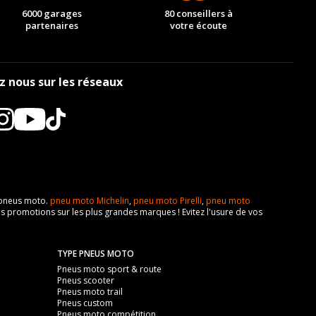
6000 garages
80 conseillers à
partenaires
votre écoute
z nous sur les réseaux
e pneus moto.
pneu moto Michelin
,
pneu moto Pirelli
,
pneu moto
s promotions sur les plus grandes marques ! Evitez l'usure de vos
TYPE PNEUS MOTO
Pneus moto sport & route
Pneus scooter
Pneus moto trail
Pneus custom
Pneus moto compétition