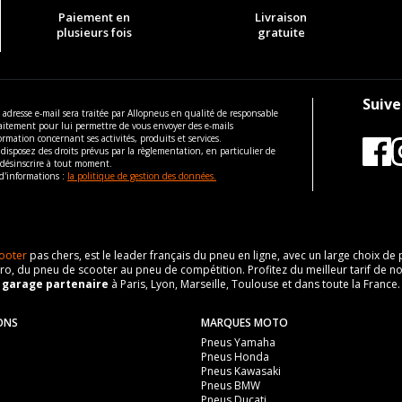
Paiement en
Livraison
plusieurs fois
gratuite
Suive
 adresse e-mail sera traitée par Allopneus en qualité de responsable
aitement pour lui permettre de vous envoyer des e-mails
ormation concernant ses activités, produits et services.
disposez des droits prévus par la règlementation, en particulier de
 désinscrire à tout moment.
d'informations :
la politique de gestion des données.
ooter
pas chers, est le leader français du pneu en ligne, avec un large choix d
o, du pneu de scooter au pneu de compétition. Profitez du meilleur tarif de no
n
garage partenaire
à Paris, Lyon, Marseille, Toulouse et dans toute la France.
ONS
MARQUES MOTO
Pneus Yamaha
Pneus Honda
Pneus Kawasaki
Pneus BMW
Pneus Ducati