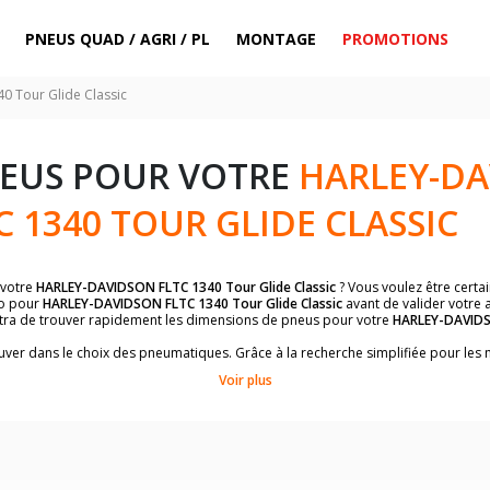
PNEUS QUAD / AGRI / PL
MONTAGE
PROMOTIONS
0 Tour Glide Classic
NEUS POUR VOTRE
HARLEY-D
C 1340 TOUR GLIDE CLASSIC
 votre
HARLEY-DAVIDSON FLTC 1340 Tour Glide Classic
? Vous voulez être certa
to pour
HARLEY-DAVIDSON FLTC 1340 Tour Glide Classic
avant de valider votre a
ttra de trouver rapidement les dimensions de pneus pour votre
HARLEY-DAVID
trouver dans le choix des pneumatiques. Grâce à la recherche simplifiée pour le
ilement les dimensions de pneus homologuées par
HARLEY-DAVIDSON FLTC 1340 
Voir plus
dimensions de vos pneus ? Ces informations sont indiquées sur le flanc des p
sur la moto.
es pneus avant moto et les pneus arrière moto grâce à notre moteur de recherc
 des pneus moto avec les dimensions homologuées par le constructeur.