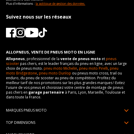
Plus d'informations :
la politique de gestion des données.
Suivez nous sur les réseaux
ALLOPNEUS, VENTE DE PNEUS MOTO EN LIGNE
Allopneus
, professionnel de la
vente de pneus moto
et
pneus
scooter
pas chers, est le leader français du pneu en ligne, avec un large
choix de pneus moto.
pneu moto Michelin
,
pneu moto Pirelli
,
pneu
moto Bridgestone
,
pneu moto Dunlop
ou pneus moto cross, trail ou
enduro, du pneu de scooter au pneu de compétition. Profitez du
meilleur tarif de nos promotions sur les plus grandes marques ! Evitez
l'usure de vos pneus et choisissez votre centre de montage de pneus
pas chers en
garage partenaire
à Paris, Lyon, Marseille, Toulouse et
dans toute la France.
MARQUES PNEUS MOTO
Pneus Michelin
TOP DIMENSIONS
Pneus Pirelli
90/90R21