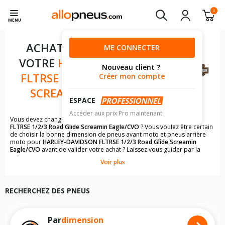
0
MENU
ACHAT DE PNEUS POUR
ME CONNECTER
VOTRE
HARLEY-DAVIDSON
Nouveau client ?
FLTRSE 1/2/3 ROAD GLIDE
Créer mon compte
SCREAMIN EAGLE/CVO
ESPACE
Accéder aux prix Pro maintenant
Vous devez changer les pneus moto de votre
HARLEY-DAVIDSON
FLTRSE 1/2/3 Road Glide Screamin Eagle/CVO
? Vous voulez être certain
de choisir la bonne dimension de pneus avant moto et pneus arrière
moto pour
HARLEY-DAVIDSON FLTRSE 1/2/3 Road Glide Screamin
Eagle/CVO
avant de valider votre achat ? Laissez vous guider par la
recherche par véhicule qui vous permettra de trouver rapidement les
Voir plus
dimensions de pneus pour votre
HARLEY-DAVIDSON
.
Il n'est pas toujours évident de s'y retrouver dans le choix des
pneumatiques. Grâce à la recherche simplifiée pour les motos
HARLEY-
RECHERCHEZ DES PNEUS
DAVIDSON FLTRSE 1/2/3 Road Glide Screamin Eagle/CVO
, vous
trouverez facilement les dimensions de pneus homologuées par
HARLEY-DAVIDSON FLTRSE 1/2/3 Road Glide Screamin Eagle/CVO
.
Vous ne savez pas comment trouver les dimensions de vos pneus ? Ces
Par
dimension
informations sont indiquées sur le flanc des pneumatiques, dans le