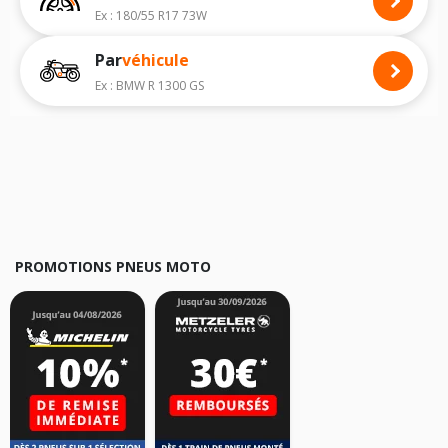
carnet de bord de la moto ainsi que sur l'étiquette collée sur la moto.
Ex : 180/55 R17 73W
Vous trouverez les propositions pour les pneus avant moto et les
Par
véhicule
pneus arrière moto grâce à notre moteur de recherche par véhicule,
simplement et facilement.
Ex : BMW R 1300 GS
Nous recommandons de toujours monter des pneus moto avec les
dimensions homologuées par le constructeur.
Pour cela, veuillez sélectionner le modèle de votre moto
HARLEY-
DAVIDSON FLTRSE 1/2/3 Road Glide Screamin Eagle/CVO
ci-dessous :
Les résultats de votre recherche sont donnés à titre indicatif. Il est
fortement recommandé de vérifier en amont la dimension des pneus
montés sur votre véhicule, sans oublier les indices de charge et de
vitesse, indispensables pour que votre dimension soit complète.
PROMOTIONS PNEUS MOTO