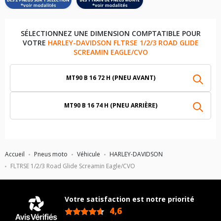
SÉLECTIONNEZ UNE DIMENSION COMPTATIBLE POUR
VOTRE
HARLEY-DAVIDSON FLTRSE 1/2/3 ROAD GLIDE
SCREAMIN EAGLE/CVO
MT90 B 16 72 H (PNEU AVANT)
MT90 B 16 74 H (PNEU ARRIÈRE)
Accueil
Pneus moto
Véhicule
HARLEY-DAVIDSON
FLTRSE 1/2/3 Road Glide Screamin Eagle/CVO
Votre satisfaction est notre priorité
4,6
/5