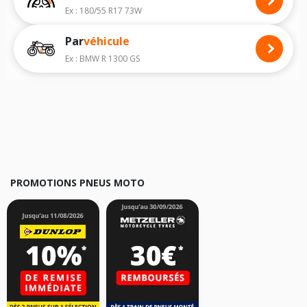
carnet de bord de la moto ainsi que sur l'étiquette collée sur la moto.
Ex : 180/55 R17 73W
Vous trouverez les propositions pour les pneus avant moto et les
Par
véhicule
pneus arrière moto grâce à notre moteur de recherche par véhicule,
simplement et facilement.
Ex : BMW R 1300 GS
Nous recommandons de toujours monter des pneus moto avec les
dimensions homologuées par le constructeur.
Pour cela, veuillez sélectionner le modèle de votre moto
HARLEY-
DAVIDSON FXSTSSE Softail Springer Screamin Eagle
ci-dessous :
Les résultats de votre recherche sont donnés à titre indicatif. Il est
fortement recommandé de vérifier en amont la dimension des pneus
montés sur votre véhicule, sans oublier les indices de charge et de
vitesse, indispensables pour que votre dimension soit complète.
PROMOTIONS PNEUS MOTO