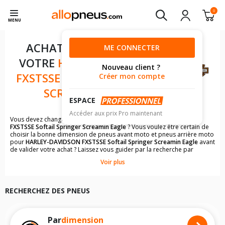
0
MENU
ACHAT DE PNEUS POUR
ME CONNECTER
VOTRE
HARLEY-DAVIDSON
Nouveau client ?
FXSTSSE SOFTAIL SPRINGER
Créer mon compte
SCREAMIN EAGLE
ESPACE
Accéder aux prix Pro maintenant
Vous devez changer les pneus moto de votre
HARLEY-DAVIDSON
FXSTSSE Softail Springer Screamin Eagle
? Vous voulez être certain de
choisir la bonne dimension de pneus avant moto et pneus arrière moto
pour
HARLEY-DAVIDSON FXSTSSE Softail Springer Screamin Eagle
avant
de valider votre achat ? Laissez vous guider par la recherche par
véhicule qui vous permettra de trouver rapidement les dimensions de
Voir plus
pneus pour votre
HARLEY-DAVIDSON
.
Il n'est pas toujours évident de s'y retrouver dans le choix des
pneumatiques. Grâce à la recherche simplifiée pour les motos
HARLEY-
RECHERCHEZ DES PNEUS
DAVIDSON FXSTSSE Softail Springer Screamin Eagle
, vous trouverez
facilement les dimensions de pneus homologuées par
HARLEY-
DAVIDSON FXSTSSE Softail Springer Screamin Eagle
.
Vous ne savez pas comment trouver les dimensions de vos pneus ? Ces
Par
dimension
informations sont indiquées sur le flanc des pneumatiques, dans le