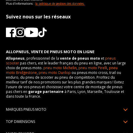
Plus d'informations :
la politique de gestion des données.
Suivez nous sur les réseaux
ALLOPNEUS, VENTE DE PNEUS MOTO EN LIGNE
Allopneus
, professionnel de la
vente de pneus moto
et
pneus
scooter
pas chers, est le leader français du pneu en ligne, avec un large
choix de pneus moto.
pneu moto Michelin
,
pneu moto Pirelli
,
pneu
moto Bridgestone
,
pneu moto Dunlop
ou pneus moto cross, trail ou
enduro, du pneu de scooter au pneu de compétition. Profitez du
meilleur tarif de nos promotions sur les plus grandes marques ! Evitez
l'usure de vos pneus et choisissez votre centre de montage de pneus
pas chers en
garage partenaire
à Paris, Lyon, Marseille, Toulouse et
dans toute la France.
MARQUES PNEUS MOTO
Pneus Michelin
TOP DIMENSIONS
Pneus Pirelli
90/90R21