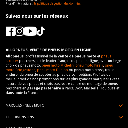
Plus d'informations :
la politique de gestion des données.
Suivez nous sur les réseaux
ALLOPNEUS, VENTE DE PNEUS MOTO EN LIGNE
Allopneus
, professionnel de la
vente de pneus moto
et
pneus
scooter
pas chers, est le leader français du pneu en ligne, avec un large
choix de pneus moto.
pneu moto Michelin
,
pneu moto Pirelli
,
pneu
moto Bridgestone
,
pneu moto Dunlop
ou pneus moto cross, trail ou
enduro, du pneu de scooter au pneu de compétition. Profitez du
meilleur tarif de nos promotions sur les plus grandes marques ! Evitez
l'usure de vos pneus et choisissez votre centre de montage de pneus
pas chers en
garage partenaire
à Paris, Lyon, Marseille, Toulouse et
dans toute la France.
MARQUES PNEUS MOTO
Pneus Michelin
TOP DIMENSIONS
Pneus Pirelli
90/90R21