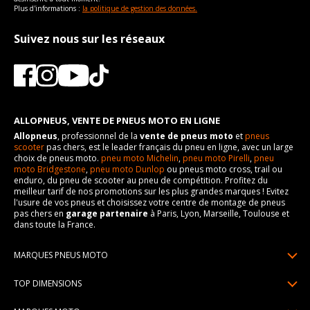
Plus d'informations :
la politique de gestion des données.
Suivez nous sur les réseaux
ALLOPNEUS, VENTE DE PNEUS MOTO EN LIGNE
Allopneus
, professionnel de la
vente de pneus moto
et
pneus
scooter
pas chers, est le leader français du pneu en ligne, avec un large
choix de pneus moto.
pneu moto Michelin
,
pneu moto Pirelli
,
pneu
moto Bridgestone
,
pneu moto Dunlop
ou pneus moto cross, trail ou
enduro, du pneu de scooter au pneu de compétition. Profitez du
meilleur tarif de nos promotions sur les plus grandes marques ! Evitez
l'usure de vos pneus et choisissez votre centre de montage de pneus
pas chers en
garage partenaire
à Paris, Lyon, Marseille, Toulouse et
dans toute la France.
MARQUES PNEUS MOTO
Pneus Michelin
TOP DIMENSIONS
Pneus Pirelli
90/90R21