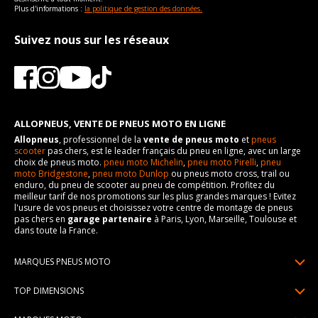
Plus d'informations :
la politique de gestion des données.
Suivez nous sur les réseaux
ALLOPNEUS, VENTE DE PNEUS MOTO EN LIGNE
Allopneus
, professionnel de la
vente de pneus moto
et
pneus
scooter
pas chers, est le leader français du pneu en ligne, avec un large
choix de pneus moto.
pneu moto Michelin
,
pneu moto Pirelli
,
pneu
moto Bridgestone
,
pneu moto Dunlop
ou pneus moto cross, trail ou
enduro, du pneu de scooter au pneu de compétition. Profitez du
meilleur tarif de nos promotions sur les plus grandes marques ! Evitez
l'usure de vos pneus et choisissez votre centre de montage de pneus
pas chers en
garage partenaire
à Paris, Lyon, Marseille, Toulouse et
dans toute la France.
MARQUES PNEUS MOTO
Pneus Michelin
TOP DIMENSIONS
Pneus Pirelli
90/90R21