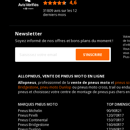
4,6
/5
31809 avis sur les 12
derniers mois
Newsletter
Votre
Soyez informé de nos offres et bons plans du moment !
de tr
d'inf
Vous 
vous
Plus 
ALLOPNEUS, VENTE DE PNEUS MOTO EN LIGNE
Allopneus
, professionnel de la
vente de pneus moto
et
pneus sc
Bridgestone
,
pneu moto Dunlop
ou pneus moto cross, trail ou endur
pneus et choisissez votre centre de montage de pneus pas chers e
MARQUES PNEUS MOTO
TOP DIMENSI
Pneus Michelin
90/90R21
Pneus Pirelli
120/70R17
Pneus Continental
150/70R17
Pneus Bridgestone
160/60R17
Pneus Dunlop
170/60R17