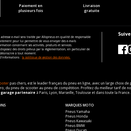
Paiement en
Livraison
plusieurs fois
gratuite
Suive
 adresse e-mail sera traitée par Allopneus en qualité de responsable
aitement pour lui permettre de vous envoyer des e-mails
ormation concernant ses activités, produits et services.
disposez des droits prévus par la règlementation, en particulier de
 désinscrire à tout moment.
d'informations :
la politique de gestion des données.
ooter
pas chers, est le leader français du pneu en ligne, avec un large choix d
o, du pneu de scooter au pneu de compétition. Profitez du meilleur tarif de no
n
garage partenaire
à Paris, Lyon, Marseille, Toulouse et dans toute la France.
ONS
MARQUES MOTO
Pneus Yamaha
Pneus Honda
Pneus Kawasaki
Pneus BMW
Pneus Ducati