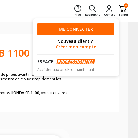
0
Aide
Recherche
Compte
Panier
ME CONNECTER
Nouveau client ?
Créer mon compte
B 1100
ESPACE
Accéder aux prix Pro maintenant
n de pneus avant moto et pneus arrière
permettra de trouver rapidement les
s motos
HONDA CB 1100
, vous trouverez
neumatiques, dans le carnet de bord de
he par véhicule, simplement et