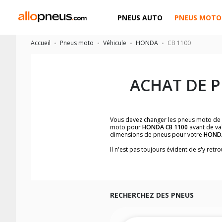
PNEUS AUTO
PNEUS MOTO
Accueil
Pneus moto
Véhicule
HONDA
CB 1100
ACHAT DE 
Vous devez changer les pneus moto de
moto pour
HONDA CB 1100
avant de val
dimensions de pneus pour votre
HOND
Il n'est pas toujours évident de s'y re
facilement les dimensions de pneus h
Vous ne savez pas comment trouver les 
la moto ainsi que sur l'étiquette collée 
Vous trouverez les propositions pour l
facilement.
RECHERCHEZ DES PNEUS
Nous recommandons de toujours monter