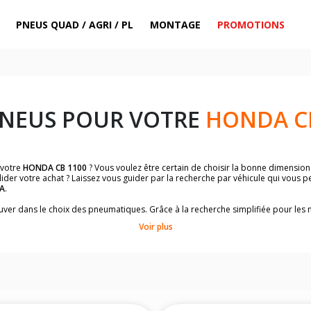
PNEUS QUAD / AGRI / PL
MONTAGE
PROMOTIONS
PNEUS POUR VOTRE
HONDA C
 votre
HONDA CB 1100
? Vous voulez être certain de choisir la bonne dimensio
ider votre achat ? Laissez vous guider par la recherche par véhicule qui vous 
A
.
trouver dans le choix des pneumatiques. Grâce à la recherche simplifiée pour le
omologuées par
HONDA CB 1100
.
Voir plus
dimensions de vos pneus ? Ces informations sont indiquées sur le flanc des p
sur la moto.
es pneus avant moto et les pneus arrière moto grâce à notre moteur de recherc
 des pneus moto avec les dimensions homologuées par le constructeur.