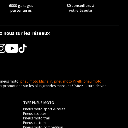
6000 garages
80 conseillers à
partenaires
votre écoute
z nous sur les réseaux
e pneus moto.
pneu moto Michelin
,
pneu moto Pirelli
,
pneu moto
s promotions sur les plus grandes marques ! Evitez l'usure de vos
TYPE PNEUS MOTO
Pneus moto sport & route
Pneus scooter
Pneus moto trail
Pneus custom
Pneus moto compétition