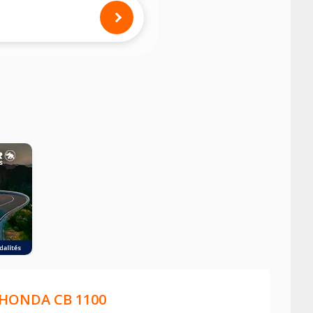
mension des pneus montés sur votre
HONDA CB 1100