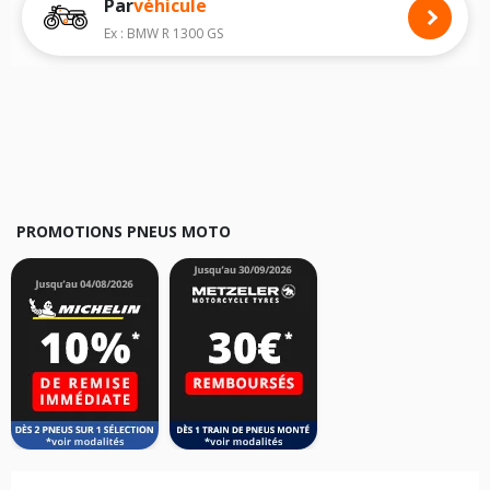
Par
véhicule
Nous recommandons de toujours monter des pneus moto avec les
dimensions homologuées par le constructeur.
Ex : BMW R 1300 GS
Pour cela, veuillez sélectionner le modèle de votre moto
HONDA CB 250
ci-dessous :
Les résultats de votre recherche sont donnés à titre indicatif. Il est
fortement recommandé de vérifier en amont la dimension des pneus
montés sur votre véhicule, sans oublier les indices de charge et de
vitesse, indispensables pour que votre dimension soit complète.
PROMOTIONS PNEUS MOTO