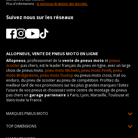
Plus d'informations :
la politique de gestion des données.
Suivez nous sur les réseaux
ALLOPNEUS, VENTE DE PNEUS MOTO EN LIGNE
Allopneus
, professionnel de la
vente de pneus moto
et
pneus
scooter
pas chers, est le leader français du pneu en ligne, avec un large
choix de pneus moto.
pneu moto Michelin
,
pneu moto Pirelli
,
pneu
moto Bridgestone
,
pneu moto Dunlop
ou pneus moto cross, trail ou
enduro, du pneu de scooter au pneu de compétition. Profitez du
meilleur tarif de nos promotions sur les plus grandes marques ! Evitez
l'usure de vos pneus et choisissez votre centre de montage de pneus
pas chers en
garage partenaire
à Paris, Lyon, Marseille, Toulouse et
dans toute la France.
MARQUES PNEUS MOTO
Pneus Michelin
TOP DIMENSIONS
Pneus Pirelli
90/90R21