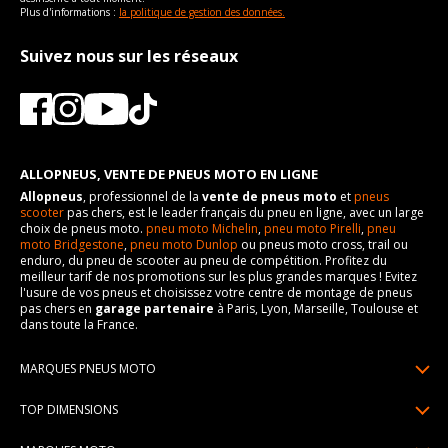
Plus d'informations :
la politique de gestion des données.
Suivez nous sur les réseaux
ALLOPNEUS, VENTE DE PNEUS MOTO EN LIGNE
Allopneus
, professionnel de la
vente de pneus moto
et
pneus
scooter
pas chers, est le leader français du pneu en ligne, avec un large
choix de pneus moto.
pneu moto Michelin
,
pneu moto Pirelli
,
pneu
moto Bridgestone
,
pneu moto Dunlop
ou pneus moto cross, trail ou
enduro, du pneu de scooter au pneu de compétition. Profitez du
meilleur tarif de nos promotions sur les plus grandes marques ! Evitez
l'usure de vos pneus et choisissez votre centre de montage de pneus
pas chers en
garage partenaire
à Paris, Lyon, Marseille, Toulouse et
dans toute la France.
MARQUES PNEUS MOTO
Pneus Michelin
TOP DIMENSIONS
Pneus Pirelli
90/90R21