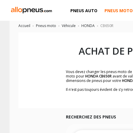
PNEUS AUTO
PNEUS MOTO
Accueil
Pneus moto
Véhicule
HONDA
CB650R
ACHAT DE 
Vous devez changer les pneus moto de
moto pour
HONDA CB650R
avant de val
dimensions de pneus pour votre
HOND
Il n'est pas toujours évident de s'y re
facilement les dimensions de pneus h
Vous ne savez pas comment trouver les 
la moto ainsi que sur l'étiquette collée 
Vous trouverez les propositions pour l
facilement.
RECHERCHEZ DES PNEUS
Nous recommandons de toujours monter