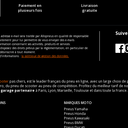
Paiement en
Livraison
plusieurs fois
gratuite
Suive
 adresse e-mail sera traitée par Allopneus en qualité de responsable
aitement pour lui permettre de vous envoyer des e-mails
ormation concernant ses activités, produits et services.
disposez des droits prévus par la règlementation, en particulier de
 désinscrire à tout moment.
d'informations :
la politique de gestion des données.
ooter
pas chers, est le leader français du pneu en ligne, avec un large choix d
o, du pneu de scooter au pneu de compétition. Profitez du meilleur tarif de no
n
garage partenaire
à Paris, Lyon, Marseille, Toulouse et dans toute la France.
ONS
MARQUES MOTO
Pneus Yamaha
Pneus Honda
Pneus Kawasaki
Pneus BMW
Pneus Ducati