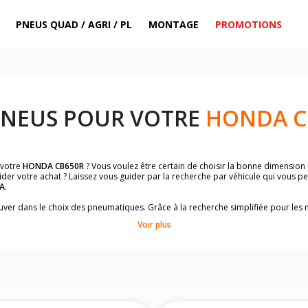
PNEUS QUAD / AGRI / PL
MONTAGE
PROMOTIONS
PNEUS POUR VOTRE
HONDA C
 votre
HONDA CB650R
? Vous voulez être certain de choisir la bonne dimension
ider votre achat ? Laissez vous guider par la recherche par véhicule qui vous 
A
.
trouver dans le choix des pneumatiques. Grâce à la recherche simplifiée pour le
omologuées par
HONDA CB650R
.
Voir plus
dimensions de vos pneus ? Ces informations sont indiquées sur le flanc des p
sur la moto.
es pneus avant moto et les pneus arrière moto grâce à notre moteur de recherc
 des pneus moto avec les dimensions homologuées par le constructeur.