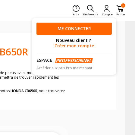
0
Aide
Recherche
Compte
Panier
ME CONNECTER
Nouveau client ?
Créer mon compte
B650R
ESPACE
Accéder aux prix Pro maintenant
 de pneus avant moto et pneus arrière
permettra de trouver rapidement les
s motos
HONDA CB650R
, vous trouverez
neumatiques, dans le carnet de bord de
he par véhicule, simplement et