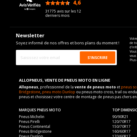
4,6
/5
31775 avis sur les 12
derniers mois
Newsletter
Votre
Soyez informé de nos offres et bons plans du moment !
de tr
d'inf
Vous 
vous
Plus 
ALLOPNEUS, VENTE DE PNEUS MOTO EN LIGNE
Allopneus
, professionnel de la
vente de pneus moto
et
pneus sc
Bridgestone
,
pneu moto Dunlop
ou pneus moto cross, trail ou endur
pneus et choisissez votre centre de montage de pneus pas chers e
MARQUES PNEUS MOTO
TOP DIMENSI
Pneus Michelin
90/90R21
Pneus Pirelli
120/70R17
Pneus Continental
150/70R17
Pneus Bridgestone
160/60R17
Pneus Dunlop
170/60R17