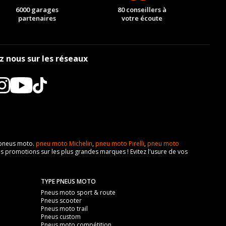
6000 garages
80 conseillers à
partenaires
votre écoute
z nous sur les réseaux
e pneus moto.
pneu moto Michelin
,
pneu moto Pirelli
,
pneu moto
s promotions sur les plus grandes marques ! Evitez l'usure de vos
TYPE PNEUS MOTO
Pneus moto sport & route
Pneus scooter
Pneus moto trail
Pneus custom
Pneus moto compétition