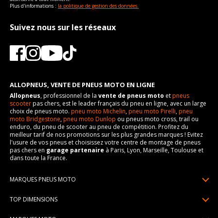
Plus d'informations :
la politique de gestion des données.
Suivez nous sur les réseaux
ALLOPNEUS, VENTE DE PNEUS MOTO EN LIGNE
Allopneus
, professionnel de la
vente de pneus moto
et
pneus
scooter
pas chers, est le leader français du pneu en ligne, avec un large
choix de pneus moto.
pneu moto Michelin
,
pneu moto Pirelli
,
pneu
moto Bridgestone
,
pneu moto Dunlop
ou pneus moto cross, trail ou
enduro, du pneu de scooter au pneu de compétition. Profitez du
meilleur tarif de nos promotions sur les plus grandes marques ! Evitez
l'usure de vos pneus et choisissez votre centre de montage de pneus
pas chers en
garage partenaire
à Paris, Lyon, Marseille, Toulouse et
dans toute la France.
MARQUES PNEUS MOTO
Pneus Michelin
TOP DIMENSIONS
Pneus Pirelli
90/90R21