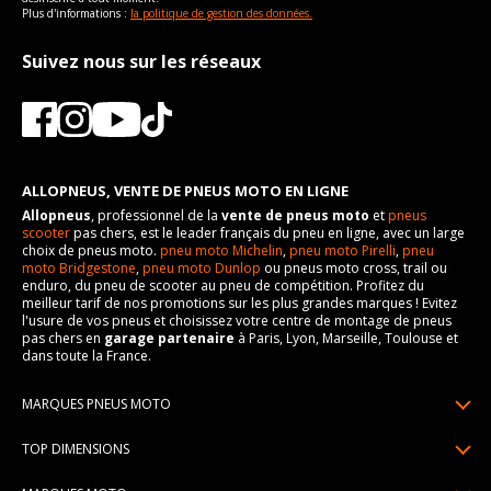
Plus d'informations :
la politique de gestion des données.
Suivez nous sur les réseaux
ALLOPNEUS, VENTE DE PNEUS MOTO EN LIGNE
Allopneus
, professionnel de la
vente de pneus moto
et
pneus
scooter
pas chers, est le leader français du pneu en ligne, avec un large
choix de pneus moto.
pneu moto Michelin
,
pneu moto Pirelli
,
pneu
moto Bridgestone
,
pneu moto Dunlop
ou pneus moto cross, trail ou
enduro, du pneu de scooter au pneu de compétition. Profitez du
meilleur tarif de nos promotions sur les plus grandes marques ! Evitez
l'usure de vos pneus et choisissez votre centre de montage de pneus
pas chers en
garage partenaire
à Paris, Lyon, Marseille, Toulouse et
dans toute la France.
MARQUES PNEUS MOTO
Pneus Michelin
TOP DIMENSIONS
Pneus Pirelli
90/90R21