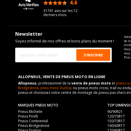
4,6
/5
31761 avis sur les 12
derniers mois
Newsletter
Votre
Soyez informé de nos offres et bons plans du moment !
de tr
d'inf
Vous 
vous
Plus 
ALLOPNEUS, VENTE DE PNEUS MOTO EN LIGNE
Allopneus
, professionnel de la
vente de pneus moto
et
pneus sc
Bridgestone
,
pneu moto Dunlop
ou pneus moto cross, trail ou endur
pneus et choisissez votre centre de montage de pneus pas chers e
MARQUES PNEUS MOTO
TOP DIMENSI
Pneus Michelin
90/90R21
Pneus Pirelli
120/70R17
Pneus Continental
150/70R17
Pneus Bridgestone
160/60R17
Pneus Dunlop
170/60R17