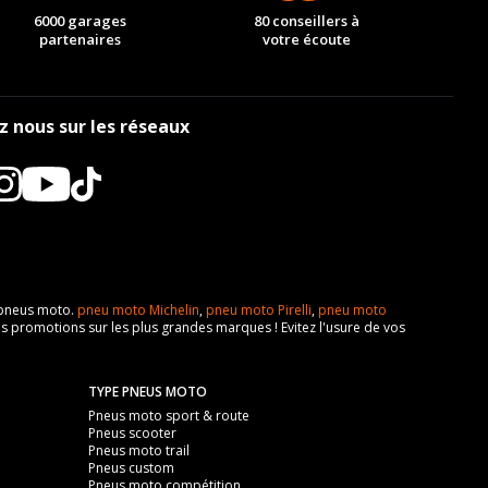
6000 garages
80 conseillers à
partenaires
votre écoute
z nous sur les réseaux
e pneus moto.
pneu moto Michelin
,
pneu moto Pirelli
,
pneu moto
s promotions sur les plus grandes marques ! Evitez l'usure de vos
TYPE PNEUS MOTO
Pneus moto sport & route
Pneus scooter
Pneus moto trail
Pneus custom
Pneus moto compétition