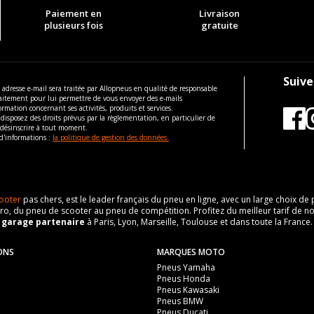
Paiement en
Livraison
plusieurs fois
gratuite
Suive
 adresse e-mail sera traitée par Allopneus en qualité de responsable
aitement pour lui permettre de vous envoyer des e-mails
ormation concernant ses activités, produits et services.
disposez des droits prévus par la règlementation, en particulier de
 désinscrire à tout moment.
d'informations :
la politique de gestion des données.
ooter
pas chers, est le leader français du pneu en ligne, avec un large choix d
o, du pneu de scooter au pneu de compétition. Profitez du meilleur tarif de no
n
garage partenaire
à Paris, Lyon, Marseille, Toulouse et dans toute la France.
ONS
MARQUES MOTO
Pneus Yamaha
Pneus Honda
Pneus Kawasaki
Pneus BMW
Pneus Ducati