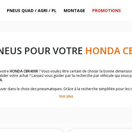
PNEUS QUAD / AGRI / PL
MONTAGE
PROMOTIONS
NEUS POUR VOTRE
HONDA C
 votre
HONDA CBR400R
? Vous voulez être certain de choisir la bonne dimensi
lider votre achat ? Laissez vous guider par la recherche par véhicule qui vous
A
.
trouver dans le choix des pneumatiques. Grâce à la recherche simplifiée pour le
omologuées par
HONDA CBR400R
.
Voir plus
dimensions de vos pneus ? Ces informations sont indiquées sur le flanc des p
sur la moto.
es pneus avant moto et les pneus arrière moto grâce à notre moteur de recherc
 des pneus moto avec les dimensions homologuées par le constructeur.