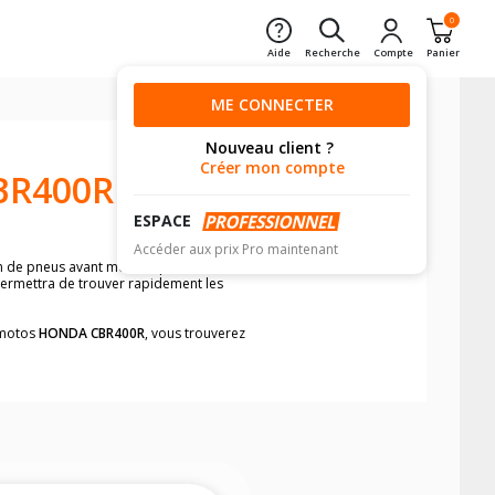
0
Aide
Recherche
Compte
Panier
ME CONNECTER
Nouveau client ?
Créer mon compte
BR400R
ESPACE
Accéder aux prix Pro maintenant
on de pneus avant moto et pneus arrière
 permettra de trouver rapidement les
s motos
HONDA CBR400R
, vous trouverez
neumatiques, dans le carnet de bord de
he par véhicule, simplement et