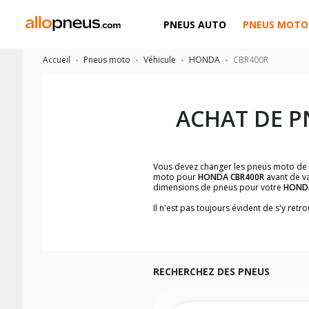
PNEUS AUTO
PNEUS MOTO
Accueil
Pneus moto
Véhicule
HONDA
CBR400R
ACHAT DE P
Vous devez changer les pneus moto de
moto pour
HONDA CBR400R
avant de va
dimensions de pneus pour votre
HOND
Il n'est pas toujours évident de s'y re
facilement les dimensions de pneus h
Vous ne savez pas comment trouver les 
la moto ainsi que sur l'étiquette collée 
Vous trouverez les propositions pour l
facilement.
RECHERCHEZ DES PNEUS
Nous recommandons de toujours monter