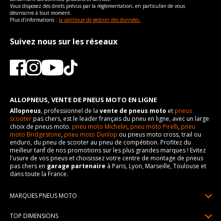
Vous disposez des droits prévus par la règlementation, en particulier de vous
désinscrire à tout moment.
Plus d'informations :
la politique de gestion des données.
Suivez nous sur les réseaux
ALLOPNEUS, VENTE DE PNEUS MOTO EN LIGNE
Allopneus
, professionnel de la
vente de pneus moto
et
pneus
scooter
pas chers, est le leader français du pneu en ligne, avec un large
choix de pneus moto.
pneu moto Michelin
,
pneu moto Pirelli
,
pneu
moto Bridgestone
,
pneu moto Dunlop
ou pneus moto cross, trail ou
enduro, du pneu de scooter au pneu de compétition. Profitez du
meilleur tarif de nos promotions sur les plus grandes marques ! Evitez
l'usure de vos pneus et choisissez votre centre de montage de pneus
pas chers en
garage partenaire
à Paris, Lyon, Marseille, Toulouse et
dans toute la France.
MARQUES PNEUS MOTO
Pneus Michelin
TOP DIMENSIONS