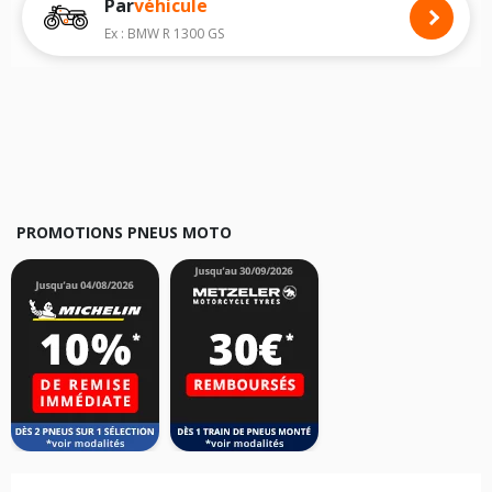
Par
véhicule
Nous recommandons de toujours monter des pneus moto avec les
dimensions homologuées par le constructeur.
Ex : BMW R 1300 GS
Pour cela, veuillez sélectionner le modèle de votre moto
HONDA CG
125
ci-dessous :
Les résultats de votre recherche sont donnés à titre indicatif. Il est
fortement recommandé de vérifier en amont la dimension des pneus
montés sur votre véhicule, sans oublier les indices de charge et de
vitesse, indispensables pour que votre dimension soit complète.
PROMOTIONS PNEUS MOTO