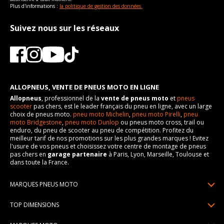
Plus d'informations :
la politique de gestion des données.
Suivez nous sur les réseaux
ALLOPNEUS, VENTE DE PNEUS MOTO EN LIGNE
Allopneus
, professionnel de la
vente de pneus moto
et
pneus
scooter
pas chers, est le leader français du pneu en ligne, avec un large
choix de pneus moto.
pneu moto Michelin
,
pneu moto Pirelli
,
pneu
moto Bridgestone
,
pneu moto Dunlop
ou pneus moto cross, trail ou
enduro, du pneu de scooter au pneu de compétition. Profitez du
meilleur tarif de nos promotions sur les plus grandes marques ! Evitez
l'usure de vos pneus et choisissez votre centre de montage de pneus
pas chers en
garage partenaire
à Paris, Lyon, Marseille, Toulouse et
dans toute la France.
MARQUES PNEUS MOTO
Pneus Michelin
TOP DIMENSIONS
Pneus Pirelli
90/90R21