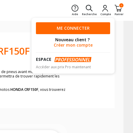
0
Aide
Recherche
Compte
Panier
ME CONNECTER
Nouveau client ?
Créer mon compte
RF150F
ESPACE
Accéder aux prix Pro maintenant
n de pneus avant moto et pneus arrière
permettra de trouver rapidement les
s motos
HONDA CRF150F
, vous trouverez
neumatiques, dans le carnet de bord de
he par véhicule, simplement et