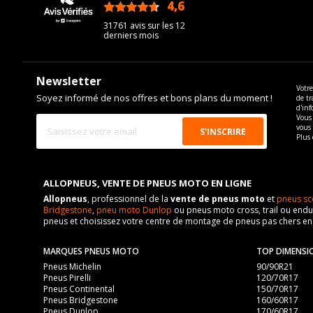
4,6
/5
31761 avis sur les 12
derniers mois
Newsletter
Votre
Soyez informé de nos offres et bons plans du moment !
de tr
d'inf
Vous 
vous
Plus 
ALLOPNEUS, VENTE DE PNEUS MOTO EN LIGNE
Allopneus
, professionnel de la
vente de pneus moto
et
pneus sc
Bridgestone
,
pneu moto Dunlop
ou pneus moto cross, trail ou endur
pneus et choisissez votre centre de montage de pneus pas chers e
MARQUES PNEUS MOTO
TOP DIMENSI
Pneus Michelin
90/90R21
Pneus Pirelli
120/70R17
Pneus Continental
150/70R17
Pneus Bridgestone
160/60R17
Pneus Dunlop
170/60R17