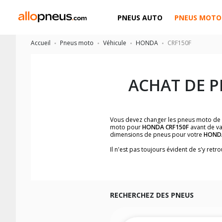
PNEUS AUTO
PNEUS MOTO
Accueil
Pneus moto
Véhicule
HONDA
CRF150F
ACHAT DE 
Vous devez changer les pneus moto de
moto pour
HONDA CRF150F
avant de va
dimensions de pneus pour votre
HOND
Il n'est pas toujours évident de s'y re
facilement les dimensions de pneus h
Vous ne savez pas comment trouver les 
la moto ainsi que sur l'étiquette collée 
Vous trouverez les propositions pour l
facilement.
RECHERCHEZ DES PNEUS
Nous recommandons de toujours monter