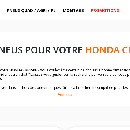
PNEUS QUAD / AGRI / PL
MONTAGE
PROMOTIONS
PNEUS POUR VOTRE
HONDA C
 votre
HONDA CRF150F
? Vous voulez être certain de choisir la bonne dimensio
lider votre achat ? Laissez vous guider par la recherche par véhicule qui vous 
A
.
trouver dans le choix des pneumatiques. Grâce à la recherche simplifiée pour le
omologuées par
HONDA CRF150F
.
Voir plus
dimensions de vos pneus ? Ces informations sont indiquées sur le flanc des p
sur la moto.
es pneus avant moto et les pneus arrière moto grâce à notre moteur de recherc
 des pneus moto avec les dimensions homologuées par le constructeur.