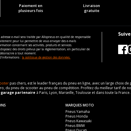
Paiement en
Livraison
plusieurs fois
gratuite
Suive
 adresse e-mail sera traitée par Allopneus en qualité de responsable
aitement pour lui permettre de vous envoyer des e-mails
ormation concernant ses activités, produits et services.
disposez des droits prévus par la règlementation, en particulier de
 désinscrire à tout moment.
d'informations :
la politique de gestion des données.
ooter
pas chers, est le leader français du pneu en ligne, avec un large choix d
o, du pneu de scooter au pneu de compétition. Profitez du meilleur tarif de no
n
garage partenaire
à Paris, Lyon, Marseille, Toulouse et dans toute la France.
ONS
MARQUES MOTO
Pneus Yamaha
Pneus Honda
Pneus Kawasaki
Pneus BMW
Pneus Ducati