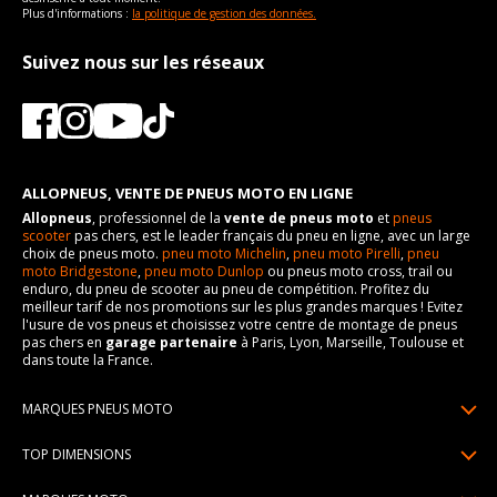
Plus d'informations :
la politique de gestion des données.
Suivez nous sur les réseaux
ALLOPNEUS, VENTE DE PNEUS MOTO EN LIGNE
Allopneus
, professionnel de la
vente de pneus moto
et
pneus
scooter
pas chers, est le leader français du pneu en ligne, avec un large
choix de pneus moto.
pneu moto Michelin
,
pneu moto Pirelli
,
pneu
moto Bridgestone
,
pneu moto Dunlop
ou pneus moto cross, trail ou
enduro, du pneu de scooter au pneu de compétition. Profitez du
meilleur tarif de nos promotions sur les plus grandes marques ! Evitez
l'usure de vos pneus et choisissez votre centre de montage de pneus
pas chers en
garage partenaire
à Paris, Lyon, Marseille, Toulouse et
dans toute la France.
MARQUES PNEUS MOTO
Pneus Michelin
TOP DIMENSIONS
Pneus Pirelli
90/90R21