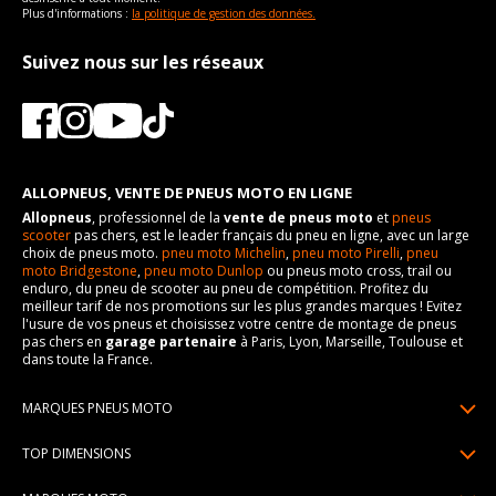
Plus d'informations :
la politique de gestion des données.
Suivez nous sur les réseaux
ALLOPNEUS, VENTE DE PNEUS MOTO EN LIGNE
Allopneus
, professionnel de la
vente de pneus moto
et
pneus
scooter
pas chers, est le leader français du pneu en ligne, avec un large
choix de pneus moto.
pneu moto Michelin
,
pneu moto Pirelli
,
pneu
moto Bridgestone
,
pneu moto Dunlop
ou pneus moto cross, trail ou
enduro, du pneu de scooter au pneu de compétition. Profitez du
meilleur tarif de nos promotions sur les plus grandes marques ! Evitez
l'usure de vos pneus et choisissez votre centre de montage de pneus
pas chers en
garage partenaire
à Paris, Lyon, Marseille, Toulouse et
dans toute la France.
MARQUES PNEUS MOTO
Pneus Michelin
TOP DIMENSIONS
Pneus Pirelli
90/90R21