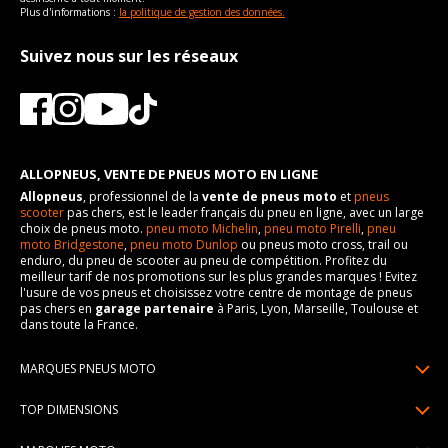
Plus d'informations :
la politique de gestion des données.
Suivez nous sur les réseaux
ALLOPNEUS, VENTE DE PNEUS MOTO EN LIGNE
Allopneus
, professionnel de la
vente de pneus moto
et
pneus
scooter
pas chers, est le leader français du pneu en ligne, avec un large
choix de pneus moto.
pneu moto Michelin
,
pneu moto Pirelli
,
pneu
moto Bridgestone
,
pneu moto Dunlop
ou pneus moto cross, trail ou
enduro, du pneu de scooter au pneu de compétition. Profitez du
meilleur tarif de nos promotions sur les plus grandes marques ! Evitez
l'usure de vos pneus et choisissez votre centre de montage de pneus
pas chers en
garage partenaire
à Paris, Lyon, Marseille, Toulouse et
dans toute la France.
MARQUES PNEUS MOTO
Pneus Michelin
TOP DIMENSIONS
Pneus Pirelli
90/90R21