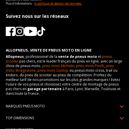
Plus d'informations :
la politique de gestion des données.
Suivez nous sur les réseaux
ALLOPNEUS, VENTE DE PNEUS MOTO EN LIGNE
Allopneus
, professionnel de la
vente de pneus moto
et
pneus
scooter
pas chers, est le leader français du pneu en ligne, avec un large
choix de pneus moto.
pneu moto Michelin
,
pneu moto Pirelli
,
pneu
moto Bridgestone
,
pneu moto Dunlop
ou pneus moto cross, trail ou
enduro, du pneu de scooter au pneu de compétition. Profitez du
meilleur tarif de nos promotions sur les plus grandes marques ! Evitez
l'usure de vos pneus et choisissez votre centre de montage de pneus
pas chers en
garage partenaire
à Paris, Lyon, Marseille, Toulouse et
dans toute la France.
MARQUES PNEUS MOTO
Pneus Michelin
TOP DIMENSIONS
Pneus Pirelli
90/90R21