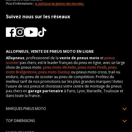
Plus d'informations :
la politique de gestion des données.
Suivez nous sur les réseaux
ALLOPNEUS, VENTE DE PNEUS MOTO EN LIGNE
Allopneus
, professionnel de la
vente de pneus moto
et
pneus
scooter
pas chers, est le leader français du pneu en ligne, avec un large
choix de pneus moto.
pneu moto Michelin
,
pneu moto Pirelli
,
pneu
moto Bridgestone
,
pneu moto Dunlop
ou pneus moto cross, trail ou
enduro, du pneu de scooter au pneu de compétition. Profitez du
meilleur tarif de nos promotions sur les plus grandes marques ! Evitez
l'usure de vos pneus et choisissez votre centre de montage de pneus
pas chers en
garage partenaire
à Paris, Lyon, Marseille, Toulouse et
dans toute la France.
MARQUES PNEUS MOTO
Pneus Michelin
TOP DIMENSIONS
Pneus Pirelli
90/90R21